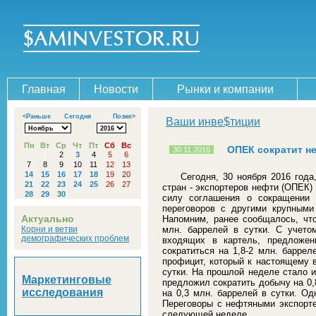
Главная
Новости
Рынки и компании
<Раньше
Сегодня
Позже>
Ваши инве$тиции
Пн
Вт
Ср
Чт
Пт
Сб
Вс
ОПЕК сократит н
30.11.2016
1
2
3
4
5
6
7
8
9
10
11
12
13
14
15
16
17
18
19
20
Сегодня, 30 ноября 2016 года
21
22
23
24
25
26
27
стран - экспортеров нефти (ОПЕК)
28
29
30
силу соглашения о сокращении 
переговоров с другими крупными
Актуально
Напомним, ранее сообщалось, чт
Корни и ветви
млн. баррелей в сутки. С учето
демографических проблем
входящих в картель, предложе
сократиться на 1,8-2 млн. баррел
профицит, который к настоящему в
сутки. На прошлой неделе стало и
Маркетинговые
предложил сократить добычу на 0,8
исследования
на 0,3 млн. баррелей в сутки. Од
Переговоры с нефтяными экспорт
следующей неделе.