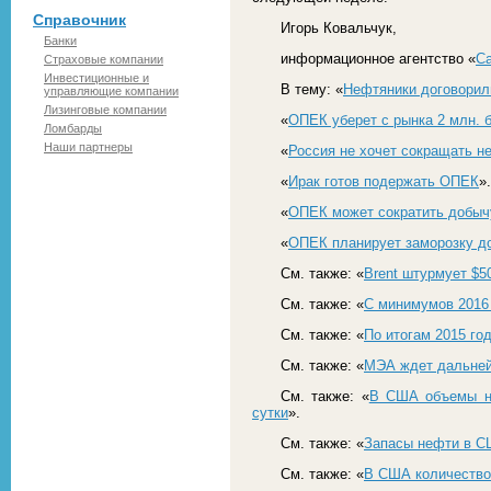
Справочник
Игорь Ковальчук,
Банки
информационное агентство «
С
Страховые компании
Инвестиционные и
В тему: «
Нефтяники договорил
управляющие компании
Лизинговые компании
«
ОПЕК уберет с рынка 2 млн. б
Ломбарды
Наши партнеры
«
Россия не хочет сокращать 
«
Ирак готов подержать ОПЕК
».
«
ОПЕК может сократить добыч
«
ОПЕК планирует заморозку до
См. также: «
Brent штурмует $
См. также: «
С минимумов 2016 
См. также: «
По итогам 2015 го
См. также: «
МЭА ждет дальней
См. также: «
В США объемы не
сутки
».
См. также: «
Запасы нефти в СШ
См. также: «
В США количество