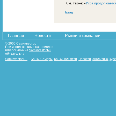
См. также: «
Игра продолжаетс
←Назад
Главная
Новости
Рынки и компании
© 2005 Саминвестор
При использовании материалов
гиперссылка на
Saminvestor.Ru
обязательна
Saminvestor.Ru
–
Банки Самары
,
банки Тольятти
.
Новости
,
аналитика
,
кур