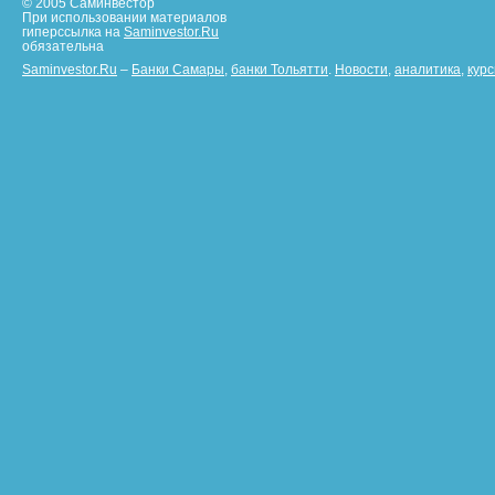
© 2005 Саминвестор
При использовании материалов
гиперссылка на
Saminvestor.Ru
обязательна
Saminvestor.Ru
–
Банки Самары
,
банки Тольятти
.
Новости
,
аналитика
,
кур