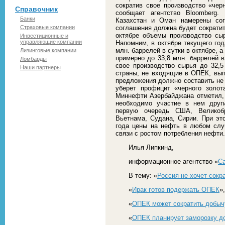
сократив свое производство «черн
Справочник
сообщает агентство Bloomberg.
Банки
Казахстан и Оман намерены сог
Страховые компании
соглашения должна будет сократит
октябре объемы производство сыр
Инвестиционные и
управляющие компании
Напомним, в октябре текущего го
млн. баррелей в сутки в октябре, а
Лизинговые компании
примерно до 33,8 млн. баррелей в
Ломбарды
свое производство сырья до 32,5
Наши партнеры
страны, не входящие в ОПЕК, вып
предложения должно составить не 
уберет профицит «черного золо
Миннефти Азербайджана отметил,
необходимо участие в нем друг
первую очередь США, Великобр
Вьетнама, Судана, Сирии. При это
года цены на нефть в любом слу
связи с ростом потребления нефти.
Илья Липкинд,
информационное агентство «
С
В тему: «
Россия не хочет сок
«
Ирак готов подержать ОПЕК
»,
«
ОПЕК может сократить добыч
«
ОПЕК планирует заморозку до