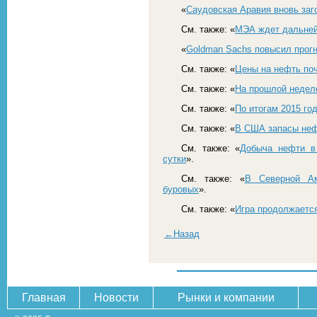
«
Саудовская Аравия вновь заг
См. также: «
МЭА ждет дальней
«
Goldman Sachs повысил прогн
См. также: «
Цены на нефть поч
См. также: «
На прошлой недел
См. также: «
По итогам 2015 го
См. также: «
В США запасы нефт
См. также: «
Добыча нефти в
сутки
».
См. также: «
В Северной Ам
буровых
».
См. также: «
Игра продолжаетс
←Назад
Главная
Новости
Рынки и компании