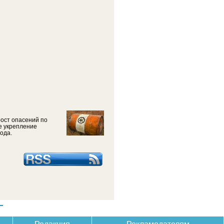
рост опасений по
е укрепление
ода.