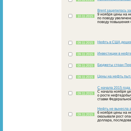
Brent зацепилась за
9 ноября цены на н
10.11.2015
по поводу увеличен
поводу повышения 
Нефть в США дешев
09.11.2015
Инвестиции в нефте
09.11.2015
Бюджеты стран Пер
09.11.2015
Цены на нефть пыт
09.11.2015
С начала 2015 года
С начала ноября це
09.11.2015
о росте нефтедобыч
ставки Федеральной
Нефть не вынесла 
6 ноября цены на н
09.11.2015
оказывали рост опа
доллара, последова