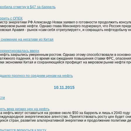
пробила отметку в $47 за баррель
ворить с ОПЕК
истр энергетики РФ Александр Новак заявил о готовности продолжить консул
 мировом рынке нефти. Однако глава Минэнерго подчеркнул, что Россия прид
довская Аравия - рынок «сам себя отрегулирует», и сокращать нефтедобычу н
снижение на негативе из Китая
орректировалась вверх
нефть закрылись умеренным ростом. Однако этому способствовали в основн
атяжного падения, в то время как ожидания повышения ставки ФРС, опасения
ки экономики Китая и сохраняющийся профицит на мировом рынке нефти пр
дшило прогноз по средним ценам на нефть
10.11.2015
сти
ть века низких цен на нефть
а нефть могут оставаться на уровне около $50 за баррель и лишь к 2040 году
еждународное энергетическое агентство. Препятствовать росту цен будет сн
хся стран, развитие альтернативной энергетики и продолжение политики д
пытается вернуться к росту