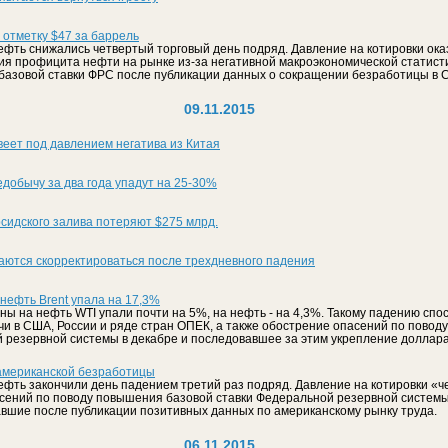
 отметку $47 за баррель
ефть снижались четвертый торговый день подряд. Давление на котировки ок
ия профицита нефти на рынке из-за негативной макроэкономической статисти
базовой ставки ФРС после публикации данных о сокращении безработицы в 
09.11.2015
еет под давлением негатива из Китая
добычу за два года упадут на 25-30%
сидского залива потеряют $275 млрд.
аются скорректироваться после трехдневного падения
 нефть Brent упала на 17,3%
ны на нефть WTI упали почти на 5%, на нефть - на 4,3%. Такому падению спо
и в США, России и ряде стран ОПЕК, а также обострение опасений по повод
 резервной системы в декабре и последовавшее за этим укрепление доллара
американской безработицы
ефть закончили день падением третий раз подряд. Давление на котировки «ч
сений по поводу повышения базовой ставки Федеральной резервной системы
вшие после публикации позитивных данных по американскому рынку труда.
06.11.2015