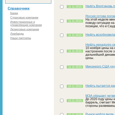
Нефть Brent вновь 
11.11.2015
Справочник
Банки
Россия готова пого
Страховые компании
На этой неделе мин
11.11.2015
Инвестиционные и
поводу ситуации на
управляющие компании
позиции, что и Сау
Лизинговые компании
Ломбарды
Нефть возобновила 
11.11.2015
Наши партнеры
Нефть ненадолго ск
10 ноября цены на 
11.11.2015
настроения после з
дальнейшей динами
цены.
Минэнерго США уху
11.11.2015
Нефть пытается ра
10.11.2015
МЭА обещает четвер
До 2020 году цены н
10.11.2015
баррель, считает М
стороны развивающи
Рынок нефти вновь 
10.11.2015