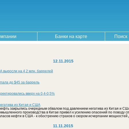
омпании
Банки на карте
Поиск
12.11.2015
 выросли на 4,2 млн. баррелей
упала до $45 за баррель
ректировались вверх на 0,4-0,5%
егатива из Китая и США
нефть закрылись очередным обвалом под давлением негатива из Китая и США
омышленного производства в Китае привел к усилению опасений по поводу сп
запасов нефти в США - к обострению страхов о скором исчерпании мощностей 
11.11.2015