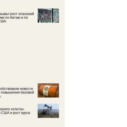
азывал рост опасений
ки по Китаю и по
США.
собствовали новости
у повышения базовой
.
ерного золота»
 США и рост курса