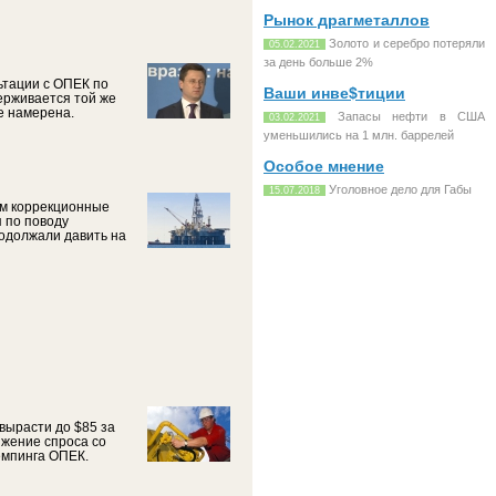
Рынок драгметаллов
Золото и серебро потеряли
05.02.2021
за день больше 2%
ьтации с ОПЕК по
Ваши инве$тиции
ерживается той же
е намерена.
Запасы нефти в США
03.02.2021
уменьшились на 1 млн. баррелей
Особое мнение
Уголовное дело для Габы
15.07.2018
ом коррекционные
 по поводу
одолжали давить на
 вырасти до $85 за
ижение спроса со
емпинга ОПЕК.