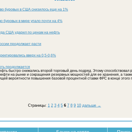
тво буровых в США снизилось еще на 1%
во буровых в мире упало почти на 4%
уда США ударил по ценам на нефть
оссии продолжает расти
ректировались вверх на 0,5-0,6%
фть продолжается
ефть быстро снижались второй торговый день подряд. Этому способствовал 
ефти на рынке и сокращения резервных мощностей для ее хранения, а такж
ущей вероятности повышения базовой процентной ставки ФРС в конце этого г
Страницы:
1
2
3
4
5
6
7
8
9
10
дальше →