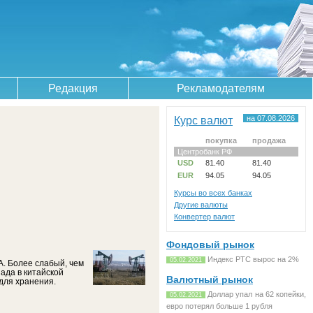
Редакция
Рекламодателям
Курс валют
на 07.08.2026
покупка
продажа
Центробанк РФ
USD
81.40
81.40
EUR
94.05
94.05
Курсы во всех банках
Другие валюты
Конвертер валют
Фондовый рынок
Индекс РТС вырос на 2%
05.02.2021
. Более слабый, чем
ада в китайской
Валютный рынок
для хранения.
Доллар упал на 62 копейки,
05.02.2021
евро потерял больше 1 рубля