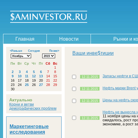
Главная
Новости
Рынки и к
<Раньше
Сегодня
Позже>
Ваши инве$тиции
Пн
Вт
Ср
Чт
Пт
Сб
Вс
1
2
3
4
5
6
7
8
Запасы нефти в США
9
10
11
12
13
14
15
12.11.2015
16
17
18
19
20
21
22
23
24
25
26
27
28
29
Нефть марки Brent 
12.11.2015
30
Актуально
Цены на нефть скор
12.11.2015
Корни и ветви
демографических проблем
Нефть не вынесла н
11 ноября цены на 
12.11.2015
ожидалось, рост пр
экономике, а рост 
Маркетинговые
исследования