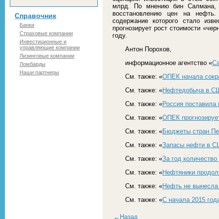
млрд. По мнению бин Салмана, 
восстановлению цен на нефть
Справочник
содержание которого стало изв
Банки
прогнозирует рост стоимости «чер
Страховые компании
году.
Инвестиционные и
управляющие компании
Антон Порохов,
Лизинговые компании
информационное агентство «
С
Ломбарды
Наши партнеры
См. также: «
ОПЕК начала сокр
См. также: «
Нефтедобыча в СШ
См. также: «
Россия поставила
См. также: «
ОПЕК прогнозирует
См. также: «
Бюджеты стран Пе
См. также: «
Запасы нефти в С
См. также: «
За год количеств
См. также: «
Нефтяники продол
См. также: «
Нефть не вынесла
См. также: «
С начала 2015 год
←Назад