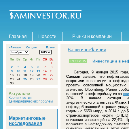
Главная
Новости
Рынки и компании
<Раньше
Сегодня
Позже>
Ваши инве$тиции
Пн
Вт
Ср
Чт
Пт
Сб
Вс
Инвестиции в неф
09.11.2015
1
2
3
4
5
6
7
8
9
10
11
12
13
14
15
Сегодня, 9 ноября 2015 год
16
17
18
19
20
21
22
Салман
заявил, что нефтегазов
23
24
25
26
27
28
29
сократили инвестиции в нефтед
30
проекты совокупной мощностью 
агентство Bloomberg. Ранее сооб
Актуально
вложений в нефтедобычу из-за
сни
Корни и ветви
20%. В начале октября исп
демографических проблем
энергетического агентства
Фатих 
нефтедобывающей отрасли упаду
годом - с $650 млрд. в 2014 г. до
стран-экспортеров нефти (ОПЕК
Маркетинговые
снижение инвестиций на 22,4%. П
исследования
вложения в нефтедобычу снизятся
сценарии инвестиции в этом сек