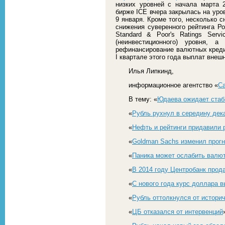
низких уровней с начала марта 
бирже ICE вчера закрылась на уро
9 января. Кроме того, несколько 
снижения суверенного рейтинга Р
Standard & Poor's Ratings Serv
(неинвестиционного) уровня, 
рефинансирование валютных креди
I квартале этого года выплат внеш
Илья Липкинд,
информационное агентство «
С
В тему: «
Юдаева ожидает стаби
«
Рубль рухнул в середину дек
«
Нефть и рейтинги придавили 
«
Goldman Sachs изменил прогно
«
Паника может ослабить валют
«
В 2014 году Центробанк прод
«
С нового года курс доллара в
«
Рубль оттолкнулся от истори
«
ЦБ отказался от интервенций