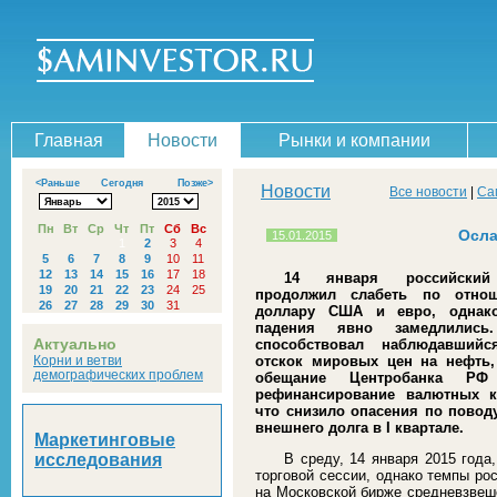
Главная
Новости
Рынки и компании
<Раньше
Сегодня
Позже>
Новости
Все новости
|
Са
Пн
Вт
Ср
Чт
Пт
Сб
Вс
Осла
15.01.2015
1
2
3
4
5
6
7
8
9
10
11
12
13
14
15
16
17
18
14 января российский
19
20
21
22
23
24
25
продолжил слабеть по отно
26
27
28
29
30
31
доллару США и евро, однак
падения явно замедлились
Актуально
способствовал наблюдавшийс
Корни и ветви
отскок мировых цен на нефть,
демографических проблем
обещание Центробанка РФ
рефинансирование валютных к
что снизило опасения по повод
внешнего долга в
I
квартале.
Маркетинговые
исследования
В среду, 14 января 2015 года
торговой сессии, однако темпы ро
на Московской бирже средневзвеш