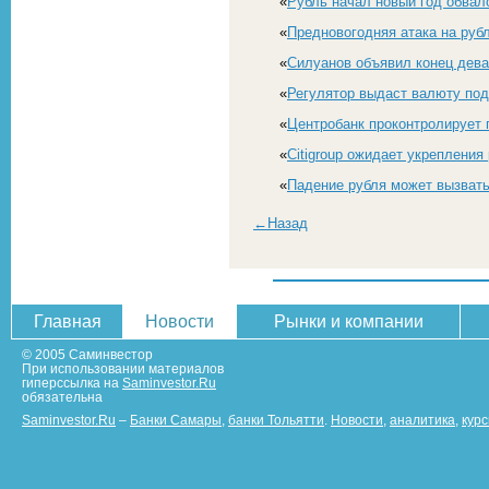
«
Рубль начал новый год обвал
«
Предновогодняя атака на руб
«
Силуанов объявил конец дев
«
Регулятор выдаст валюту под
«
Центробанк проконтролирует
«
Citigroup ожидает укрепления 
«
Падение рубля может вызвать
←Назад
Главная
Новости
Рынки и компании
© 2005 Саминвестор
При использовании материалов
гиперссылка на
Saminvestor.Ru
обязательна
Saminvestor.Ru
–
Банки Самары
,
банки Тольятти
.
Новости
,
аналитика
,
кур