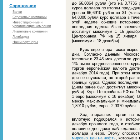
до 66,0864 рубля (это на 0,7736
Справочник
курса доллара по итогам предыдущ
Банки
уровня 66,6910 рубля за $1 (макс
Страховые компании
64,8000 рубля курс доллара в тече
этой неделе обновив историчес
Инвестиционные и
управляющие компании
последняя сделка была заключе
достигнут максимум с 16 декабр
Лизинговые компании
Центробанка РФ на 15 января у
Ломбарды
(максимум с 18 декабря).
Наши партнеры
Курс евро вчера также вырос
дни. Согласно данным Московс
tomorrow к 23.45 мск достигла уро
1% выше средневзвешенного курса
торгов европейская валюта дост
декабря 2014 года). При этом ниж
дня не опускался, во второй раз 
границы курса. Однако последняя 
(днем ранее был достигнут максим
рубля). Курс Центробанка РФ на 15
1 евро (максимум с 18 декабря). 
между максимальным и минималь
1,8910 рубля, евро - 2,9370 рубля.
Ход вчерашних торгов на в
вплотную подобрался к истори
декабря прошлого года, и стабил
половине дня даже наблюдалось н
доллара и евро. Этому способст
мировых цен на нефть
, которые в