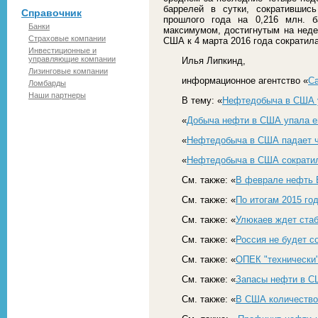
баррелей в сутки, сократившис
Справочник
прошлого года на 0,216 млн. б
Банки
максимумом, достигнутым на неде
Страховые компании
США к 4 марта 2016 года сократила
Инвестиционные и
управляющие компании
Илья Липкинд,
Лизинговые компании
информационное агентство «
С
Ломбарды
Наши партнеры
В тему: «
Нефтедобыча в США у
«
Добыча нефти в США упала е
«
Нефтедобыча в США падает 
«
Нефтедобыча в США сократил
См. также: «
В феврале нефть B
См. также: «
По итогам 2015 го
См. также: «
Улюкаев ждет стаб
См. также: «
Россия не будет 
См. также: «
ОПЕК "технически
См. также: «
Запасы нефти в С
См. также: «
В США количество