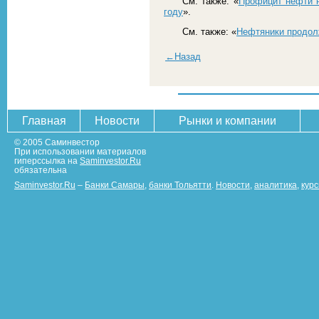
См. также: «
Профицит нефти н
году
».
См. также: «
Нефтяники продол
←Назад
Главная
Новости
Рынки и компании
© 2005 Саминвестор
При использовании материалов
гиперссылка на
Saminvestor.Ru
обязательна
Saminvestor.Ru
–
Банки Самары
,
банки Тольятти
.
Новости
,
аналитика
,
кур