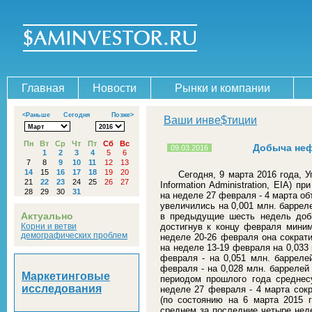
Главная
Новости
Рынки и компании
<Раньше
Сегодня
Позже>
Ваши инве$тиции
Пн
Вт
Ср
Чт
Пт
Сб
Вс
Добыча неф
09.03.2016
1
2
3
4
5
6
7
8
9
10
11
12
13
14
15
16
17
18
19
20
Сегодня, 9 марта 2016 года, 
21
22
23
24
25
26
27
Information Administration, EIA) 
28
29
30
31
на неделе 27 февраля - 4 марта о
увеличились на 0,001 млн. барреле
Актуально
в предыдущие шесть недель доб
Корни и ветви
достигнув к концу февраля миним
демографических проблем
неделе 20-26 февраля она сократи
на неделе 13-19 февраля на 0,033 
февраля - на 0,051 млн. баррелей
февраля - на 0,028 млн. баррелей
Маркетинговые
периодом прошлого года средне
исследования
неделе 27 февраля - 4 марта сокр
(по состоянию на 6 марта 2015 г
среднем за последние четыре нед