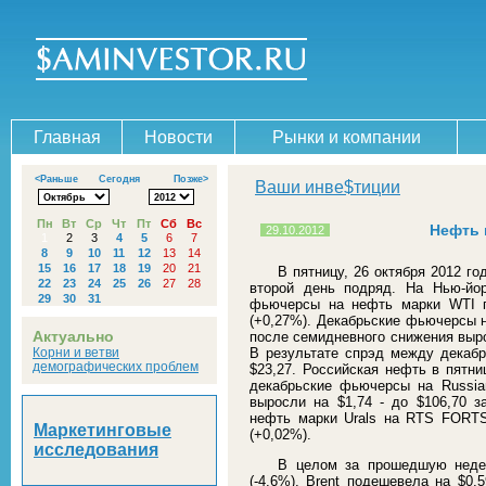
Главная
Новости
Рынки и компании
<Раньше
Сегодня
Позже>
Ваши инве$тиции
Пн
Вт
Ср
Чт
Пт
Сб
Вс
Нефть 
29.10.2012
1
2
3
4
5
6
7
8
9
10
11
12
13
14
15
16
17
18
19
20
21
В пятницу, 26 октября 2012 г
22
23
24
25
26
27
28
второй день подряд. На Нью-йо
29
30
31
фьючерсы на нефть марки WTI п
(+0,27%). Декабрьские фьючерсы н
Актуально
после семидневного снижения вырос
Корни и ветви
В результате спрэд между декаб
демографических проблем
$23,27. Российская нефть в пятни
декабрьские фьючерсы на Russia
выросли на $1,74 - до $106,70 з
нефть марки Urals на RTS FORTS
Маркетинговые
(+0,02%).
исследования
В целом за прошедшую неде
(-4,6%), Brent подешевела на $0,