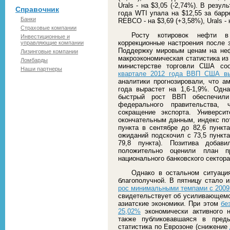
Urals - на $3,05 (-2,74%). В резу
Справочник
года WTI упала на $12,55 за барре
Банки
REBCO - на $3,69 (+3,58%), Urals - 
Страховые компании
Росту котировок нефти в
Инвестиционные и
коррекционные настроения после 
управляющие компании
Поддержку мировым ценам на неф
Лизинговые компании
макроэкономическая статистика из
Ломбарды
министерстве торговли США соо
Наши партнеры
квартале 2012 года ВВП США в
аналитики прогнозировали, что а
года вырастет на 1,6-1,9%. Одн
быстрый рост ВВП обеспечили
федерального правительства, 
сокращение экспорта. Универси
окончательным данным, индекс по
пункта в сентябре до 82,6 пункта
ожиданий подскочил с 73,5 пункта
79,8 пункта). Позитива добав
положительно оценили план пр
национального банковского сектор
Однако в остальном ситуаци
благополучной. В пятницу стало 
рос минимальными темпами с 2009
свидетельствует об усиливающемся
азиатские экономики. При этом
бе
25,02%
экономически активного н
также публиковавшаяся в преды
статистика по Еврозоне (снижение