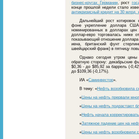
бизнес-кругах Германии
, рост
гос
конце прошлой недели стало изве
антикризисный кредит на 30 млрд. 
Дальнейший рост котировок
фоне укрепление доллара США 
номинированных в долларах цен 
доллар-евро торговалась ниже отм
показывающий отношение доллара С
иена, британский фунт стерлин
швейцарский франк) в пятницу повы
Однако сегодня утром цены 
обратную сторону: декабрьские ф
$0,36 - до $85,92 за баррель (-0,
до $109,36 (-0,17%).
ИА «
Саминвестор
».
В тему: «
Нефть возобновила с
«
Цены на нефть прервали мно
«
Цены на нефть подрастают бл
«
Нефть начала корректироват
«
Затяжное падение цен на не
«
Цены на нефть возобновили 