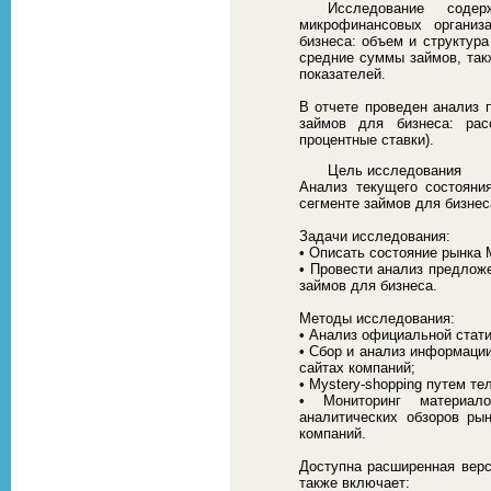
Исследование соде
микрофинансовых органи
бизнеса: объем и структур
средние суммы займов, так
показателей.
В отчете проведен анализ 
займов для бизнеса: рас
процентные ставки).
Цель исследования
Анализ текущего состояни
сегменте займов для бизнес
Задачи исследования:
• Описать состояние рынка 
• Провести анализ предлож
займов для бизнеса.
Методы исследования:
• Анализ официальной стат
• Сбор и анализ информаци
сайтах компаний;
• Mystery-shopping путем 
• Мониторинг материал
аналитических обзоров рын
компаний.
Доступна расширенная верс
также включает: