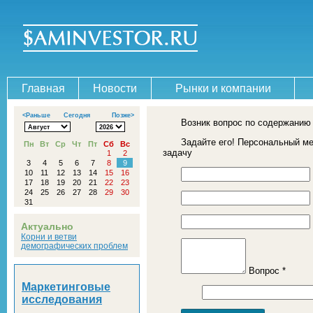
Главная
Новости
Рынки и компании
<Раньше
Сегодня
Позже>
Возник вопрос по содержанию
Задайте его! Персональный м
Пн
Вт
Ср
Чт
Пт
Сб
Вс
задачу
1
2
3
4
5
6
7
8
9
10
11
12
13
14
15
16
17
18
19
20
21
22
23
24
25
26
27
28
29
30
31
Актуально
Корни и ветви
демографических проблем
Вопрос *
Маркетинговые
исследования