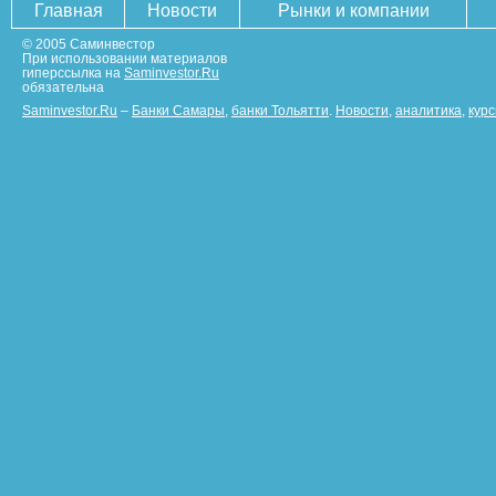
Главная
Новости
Рынки и компании
© 2005 Саминвестор
При использовании материалов
гиперссылка на
Saminvestor.Ru
обязательна
Saminvestor.Ru
–
Банки Самары
,
банки Тольятти
.
Новости
,
аналитика
,
кур