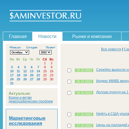
Главная
Новости
Рынки и компании
<Раньше
Сегодня
Позже>
Все новости
|
Са
Пн
Вт
Ср
Чт
Пт
Сб
Вс
1
2
3
4
5
6
7
8
9
Серебро выросло н
18.10.2022
10
11
12
13
14
15
16
17
18
19
20
21
22
23
24
25
26
27
28
29
30
Индекс ММВБ верну
18.10.2022
31
Доллар рухнул на 1,
Актуально
18.10.2022
Корни и ветви
демографических проблем
Нефть в США упала
17.10.2022
Маркетинговые
исследования
Цены на палладий 
17.10.2022