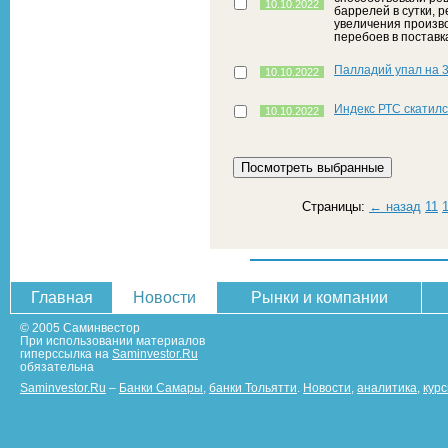
10.10.2022
баррелей в сутки, 
увеличения произво
перебоев в поставк
Палладий упал на 
10.10.2022
Индекс РТС скатилс
10.10.2022
Страницы:
← назад
11
Главная
Новости
Рынки и компании
© 2005 Саминвестор
При использовании материалов
гиперссылка на
Saminvestor.Ru
обязательна
Saminvestor.Ru
–
Банки Самары
,
банки Тольятти
.
Новости
,
аналитика
,
кур