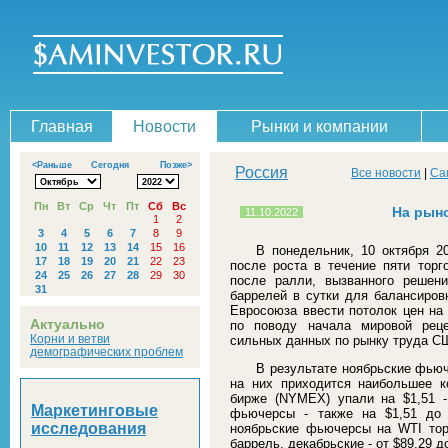
Главная
Новости
Рынки и компании
<Раньше
Сегодня
Позже>
Россия
Все новости
|
Са
Пн
Вт
Ср
Чт
Пт
Сб
Вс
На рыно
11.10.2022
1
2
3
4
5
6
7
8
9
10
11
12
13
14
15
16
В понедельник, 10 октября 2
17
18
19
20
21
22
23
после роста в течение пяти торг
24
25
26
27
28
29
30
после ралли, вызванного решен
31
баррелей в сутки для балансиров
Евросоюза ввести потолок цен на
Актуально
по поводу начала мировой реце
Корни и ветви
сильных данных по рынку труда С
демографических проблем
В результате ноябрьские фью
на них приходится наибольшее к
бирже (NYMEX) упали на $1,51 - 
Маркетинговые
фьючерсы - также на $1,51 до 
исследования
ноябрьские фьючерсы на WTI торг
баррель, декабрьские - от $89,29 