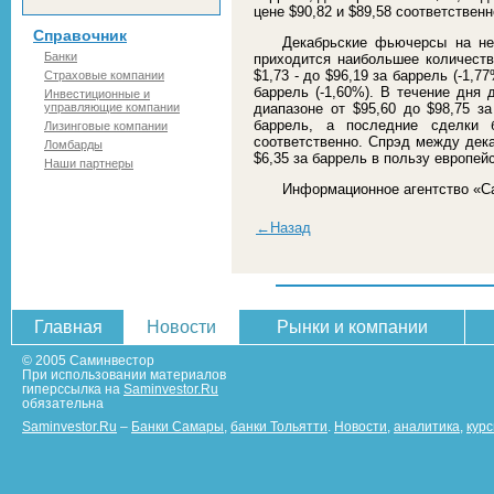
цене $90,82 и $89,58 соответственн
Справочник
Декабрьские фьючерсы на не
Банки
приходится наибольшее количеств
$1,73 - до $96,19 за баррель (-1,7
Страховые компании
баррель (-1,60%). В течение дня 
Инвестиционные и
управляющие компании
диапазоне от $95,60 до $98,75 за
баррель, а последние сделки 
Лизинговые компании
соответственно. Спрэд между дек
Ломбарды
$6,35 за баррель в пользу европей
Наши партнеры
Информационное агентство «С
←Назад
Главная
Новости
Рынки и компании
© 2005 Саминвестор
При использовании материалов
гиперссылка на
Saminvestor.Ru
обязательна
Saminvestor.Ru
–
Банки Самары
,
банки Тольятти
.
Новости
,
аналитика
,
кур