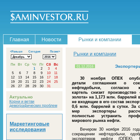
Главная
Новости
Рынки и компании
<Раньше
Сегодня
Позже>
Рынки и компании
Пн
Вт
Ср
Чт
Пт
Сб
Вс
Экспортер
01.12.2016
1
2
3
4
5
6
7
8
9
10
11
12
13
14
15
16
17
18
30 ноября ОПЕК опубл
19
20
21
22
23
24
25
детали соглашения о сок
26
27
28
29
30
31
нефтедобычи, согласно к
картель снизит производство 
Актуально
золота» на 1,173 млн. баррелей в
Корни и ветви
не входящие в его состав экспор
демографических проблем
0,6 млн. баррелей в сутки. За 
мер экспортеры рассчи
полностью устранить про
мирового рынка нефти.
Маркетинговые
исследования
Вечером 30 ноября 2016 год
сокращении нефтедобычи, одоб
экспортеров нефти (ОПЕК). 