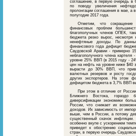
соглашение, в первую очередь в
по поводу увеличения нефтед
пролонгации соглашения в мае, а в 
полугодие 2017 года.
Отметим, что сокращение
финансовых проблем большинс
благополучных членов ОПЕК, так
бюджета резко вырос, несмотря 
ненефтяные доходы. По данны
финансового года дефицит бюдже
Саудовской Аравии - примерно 1
неблагополучного члена картеля 
уровне 25% ВВП (в 2015 году - 24
цен на нефть на уровне ниже $40 
вырасти до 30% ВВП, что прив
валютных резервов и росту госд
других экспортеров. На этом ф
дефицитом бюджета в 3,7% ВВП вы
При этом в отличие от Росси
Ближнего Востока, гораздо 
диверсификации экономики боль
России, что снижает их возмож
доходов. Их зависимость от импор
выше, чем в России, а потому де
существенный скачок инфляции.
особенно вкупе с ускорением темп
приведет к обострению социальн
стран, в первую очередь Саудовск