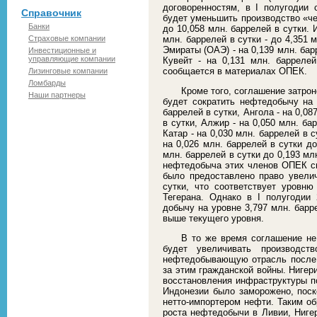
договоренностям, в I полугодии
Справочник
будет уменьшить производство «чер
Банки
до 10,058 млн. баррелей в сутки.
Страховые компании
млн. баррелей в сутки - до 4,351
Эмираты (ОАЭ) - на 0,139 млн. барр
Инвестиционные и
управляющие компании
Кувейт - на 0,131 млн. баррелей
сообщается в материалах ОПЕК.
Лизинговые компании
Ломбарды
Кроме того, соглашение затро
Наши партнеры
будет сократить нефтедобычу на 
баррелей в сутки, Ангола - на 0,08
в сутки, Алжир - на 0,050 млн. ба
Катар - на 0,030 млн. баррелей в с
на 0,026 млн. баррелей в сутки до
млн. баррелей в сутки до 0,193 мл
нефтедобыча этих членов ОПЕК сни
было предоставлено право увели
сутки, что соответствует уровн
Тегерана. Однако в I полугодии
добычу на уровне 3,797 млн. барре
выше текущего уровня.
В то же время соглашение не
будет увеличивать производств
нефтедобывающую отрасль после
за этим гражданской войны. Нигер
восстановления инфраструктуры п
Индонезии было заморожено, поск
нетто-импортером нефти. Таким об
роста нефтедобычи в Ливии, Ниге