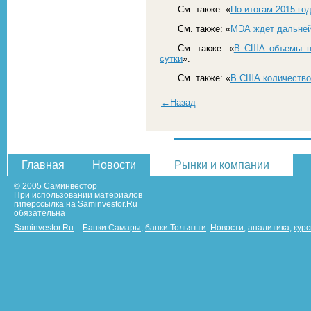
См. также: «
По итогам 2015 го
См. также: «
МЭА ждет дальней
См. также: «
В США объемы не
сутки
».
См. также: «
В США количество
←Назад
Главная
Новости
Рынки и компании
© 2005 Саминвестор
При использовании материалов
гиперссылка на
Saminvestor.Ru
обязательна
Saminvestor.Ru
–
Банки Самары
,
банки Тольятти
.
Новости
,
аналитика
,
кур