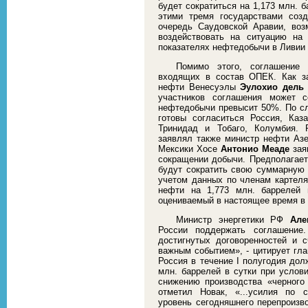
будет сократиться на 1,173 млн. 
этими тремя государствами соз
очередь Саудовской Аравии, во
воздействовать на ситуацию на
показателях нефтедобычи в Ливии 
Помимо этого, соглашение 
входящих в состав ОПЕК. Как з
нефти Венесуэлы
Эулохио дель
участников соглашения может 
нефтедобычи превысит 50%. По с
готовы согласиться Россия, Каза
Тринидад и Тобаго, Колумбия. 
заявлял также министр нефти Аз
Мексики Хосе
Антонио Меаде
заяв
сокращении добычи. Предполагает
будут сократить свою суммарную 
учетом данных по членам картеля
нефти на 1,773 млн. баррелей 
оцениваемый в настоящее время в 1
Министр энергетики РФ
Але
России поддержать соглашение
достигнутых договоренностей и 
важным событием», - цитирует гл
Россия в течение I полугодия дол
млн. баррелей в сутки при услов
снижению производства «черного 
отметил Новак, «...усилия по 
уровень сегодняшнего перепроизво