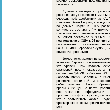
крайне серьезными последствия
переворота.
Однако в текущей ситуации 
рост цен могут привести к уменьш
очередь нефтедобытчики из США
компании Baker Hughes, с конца м
по добыче нефти в США растет
количество составило 474 штуки,
конце мая многолетними минимума
25 ноября составила 8,699 млн. 
нефтедобыча в США к 25 ноября упа
по сравнению с достигнутым на не
на 0,911 млн. баррелей в сутки (-9
снижения профицита.
Более того, исходя из коррел
активных буровых и показателям
что уровень, при котором себе
сланцевой нефти оказывается
составляет $47-48 за баррель WTI 
баррель Brent). Вероятно, сниж
развитие технологий, и сокращ
себестоимостью. Таким образо
превышение цен на нефть уровн
восстановлению нефтедобычи в 
профицита нефти на рынке, несмо
что в дальнейшем картель буде
чрезмерного с точки зрения себес
цен.