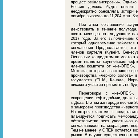
процесс ребалансировки». Однако 
Россия должна будет снизить
неоднократно обновляла историче
октябре выросла до 11,204 млн. ба
При этом соглашение всту
действовать в течение полугода
шесть месяцев на следующем сам
2017 года. За его выполнением 
который одновременно займется 
соглашения. Предполагается, что 
членов картеля (Кувейт, Венес
Основным кандидатом на место в к
время является крупнейшим нефт
членом комитета от «не-ОПЕК»,
Мексика, которая в настоящее вр
производства «черного золота»
государств (США, Канада, Норв
никакого участия принимать не буд
Переговоры с «не-ОПЕК»,
сокращении нефтедобычи, должны б
г. Доха. В этом же городе весной 
о заморозке производства «черного
На встрече картеля с представит
планируется подписать меморанду
обязательства всех участников 
согласившихся на сокращение неф
Тем не менее, у ОПЕК остается во
рынок. В случае существенного р