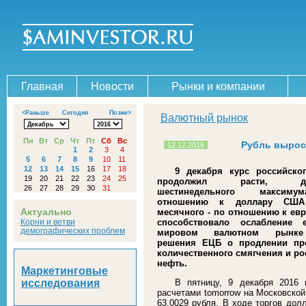
Главная
Новости
Рынки и компании
<Раньше
Сегодня
Позже>
Валютный рынок
Пн
Вт
Ср
Чт
Пт
Сб
Вс
Рубль вырос 
12.12.2016
1
2
3
4
5
6
7
8
9
10
11
12
13
14
15
16
17
18
9 декабря курс российско
19
20
21
22
23
24
25
продолжил расти, дос
26
27
28
29
30
31
шестинедельного максим
отношению к доллару СШ
Актуально
месячного - по отношению к евр
Корни и ветви
способствовало ослабление 
демографических проблем
мировом валютном рынке
решения ЕЦБ о продлении пр
количественного смягчения и ро
нефть.
Маркетинговые
исследования
В пятницу, 9 декабря 2016
расчетами tomorrow на Московской
63,0029 рубля. В ходе торгов дол