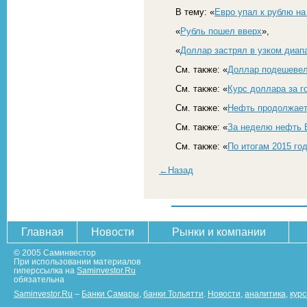
В тему: «
Евро упал к рублю н
«
Рубль пошел вверх
»,
«
Доллар застрял в узком диап
См. также: «
Доллар подешевел 
См. также: «
Курс доллара за г
См. также: «
Нефть продолжает
См. также: «
За неделю нефть 
См. также: «
По итогам 2015 го
←Назад
Главная
Новости
Рынки и компании
© 2005 Саминвестор
При использовании материалов
гиперссылка на
Saminvestor.Ru
обязательна
Saminvestor.Ru
–
Банки Самары
,
банки Тольятти
.
Новости
,
аналитика
,
кур