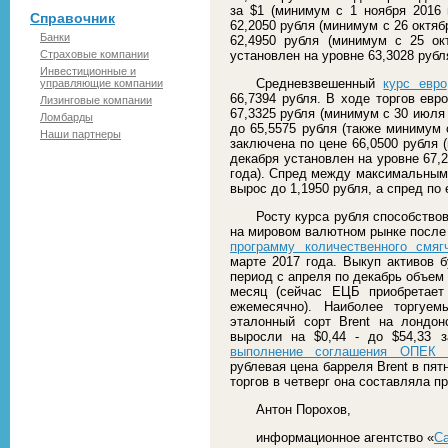
за $1 (минимум с 1 ноября 2016 
Справочник
62,2050 рубля (минимум с 26 октя
Банки
62,4950 рубля (минимум с 25 ок
Страховые компании
установлен на уровне 63,3028 рубля
Инвестиционные и
Средневзвешенный
курс евро
управляющие компании
66,7394 рубля. В ходе торгов ев
Лизинговые компании
67,3325 рубля (минимум с 30 июля 
Ломбарды
до 65,5575 рубля (также минимум 
Наши партнеры
заключена по цене 66,0500 рубля 
декабря установлен на уровне 67,2
года). Спред между максимальным
вырос до 1,1950 рубля, а спред по 
Росту курса рубля способств
на мировом валютном рынке посл
программу количественного смяг
марте 2017 года. Выкуп активов б
период с апреля по декабрь объем
месяц (сейчас ЕЦБ приобретает
ежемесячно). Наиболее торгуе
эталонный сорт Brent на лондон
выросли на $0,44 - до $54,33 
выполнение соглашения ОПЕК 
рублевая цена барреля Brent в пят
торгов в четверг она составляла пр
Антон Порохов,
информационное агентство «
С