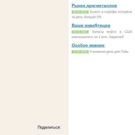
Рынок драгметаллов
Золото и серебро потеряли
05.02.2021
за день больше 2%
Ваши инве$тиции
Запасы нефти в США
03.02.2021
уменьшились на 1 млн. баррелей
Особое мнение
Уголовное дело для Габы
15.07.2018
Поделиться: