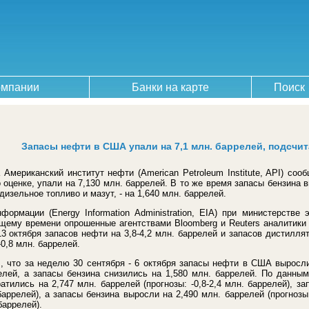
омпании
Банки на карте
Поиск
Запасы нефти в США упали на 7,1 млн. баррелей, подсчит
 Американский институт нефти (American Petroleum Institute, API) соо
оценке, упали на 7,130 млн. баррелей. В то же время запасы бензина в
зельное топливо и мазут, - на 1,640 млн. баррелей.
формации (Energy Information Administration, EIA) при министерстве
щему времени опрошенные агентствами Bloomberg и Reuters аналитики 
 октября запасов нефти на 3,8-4,2 млн. баррелей и запасов дистиллято
-0,8 млн. баррелей.
 что за неделю 30 сентября - 6 октября запасы нефти в США выросли
елей, а запасы бензина снизились на 1,580 млн. баррелей. По данным
тились на 2,747 млн. баррелей (прогнозы: -0,8-2,4 млн. баррелей), за
 баррелей), а запасы бензина выросли на 2,490 млн. баррелей (прогнозы
баррелей).