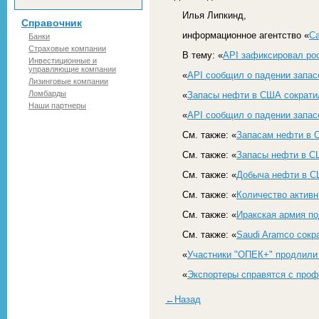
Илья Липкинд,
Справочник
информационное агентство «
С
Банки
Страховые компании
В тему: «
API зафиксировал ро
Инвестиционные и
управляющие компании
«
API сообщил о падении запас
Лизинговые компании
Ломбарды
«
Запасы нефти в США сократи
Наши партнеры
«
API сообщил о падении запас
См. также: «
Запасам нефти в 
См. также: «
Запасы нефти в С
См. также: «
Добыча нефти в СШ
См. также: «
Количество актив
См. также: «
Иракская армия п
См. также: «
Saudi Aramco сокра
«
Участники "ОПЕК+" продлили
«
Экспортеры справятся с про
←Назад