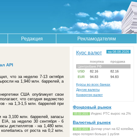
Редакция
Рекламодателям
Курс валют
на 08.08.2026
покупка
продажа
ал API
Центробанк РФ
USD
82.16
82.16
бщил, что за неделю 7-13 октября
EUR
94.83
94.83
ыросли на 1,940 млн. баррелей, а
Курсы во всех банках
Другие валюты
 энергетики США опубликует свои
Конвертер валют
полагают, что сегодня ведомство
в - на 1,3-1,5 млн. баррелей при
Фондовый рынок
Индекс РТС вырос на 2%
05.02.2021
 на 3,100 млн. баррелей, запасы
 EIA, за неделю 30 сентября - 6
Валютный рынок
пасы дистиллятов - на 1,480 млн.
Доллар упал на 62 копейки,
05.02.2021
 колебались от роста на 0,2 млн.
евро потерял больше 1 рубля