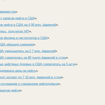
аминвестор
».
ст запасов нефти в США
»,
ов нефти в США на 4,08 млн. баррелей
»,
лись, подсчитал API
»,
ов бензина и дистиллятов в США
».
США обещали снижение
».
ША уменьшились на 2,7 млн. баррелей
».
А сократилась на 80 тысяч баррелей в сутки
».
ных нефтяных буровых в США сократилось на 5 штук
».
оддержала цены на нефть
».
тит экспорт до 7,15 млн. баррелей в сутки
».
 соглашение о сокращении нефтедобычи
»,
фицитом нефти
».