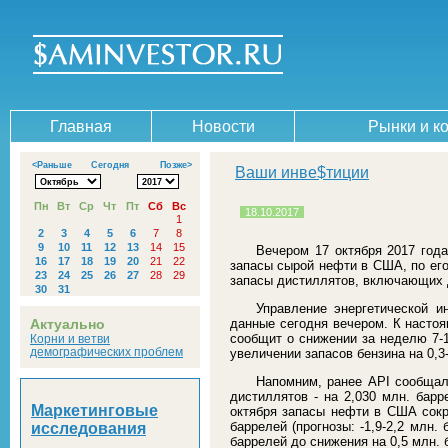
Главная
Новости
Рынки и к
<Раньше
Сегодня
Позже>
Ваши инве$тиции
Пн
Вт
Ср
Чт
Пт
Сб
Вс
18.10.2017
1
2
3
4
5
6
7
8
9
10
11
12
13
14
15
Вечером 17 октября 2017 года
16
17
18
19
20
21
22
запасы сырой нефти в США, по его 
23
24
25
26
27
28
29
запасы дистиллятов, включающих ди
30
31
Управление энергетической ин
Актуально
данные сегодня вечером. К настоя
сообщит о снижении за неделю 7-13
Корни и ветви
демографических проблем
увеличении запасов бензина на 0,3
Напомним, ранее API сообщал,
дистиллятов - на 2,030 млн. барр
Маркетинговые
октября запасы нефти в США сокра
баррелей (прогнозы: -1,9-2,2 млн.
исследования
баррелей до снижения на 0,5 млн. 