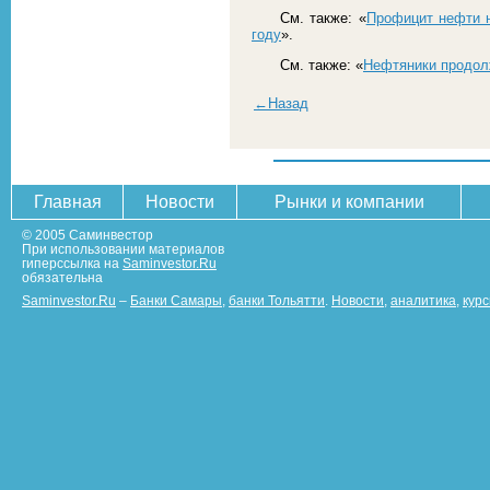
См. также: «
Профицит нефти н
году
».
См. также: «
Нефтяники продол
←Назад
Главная
Новости
Рынки и компании
© 2005 Саминвестор
При использовании материалов
гиперссылка на
Saminvestor.Ru
обязательна
Saminvestor.Ru
–
Банки Самары
,
банки Тольятти
.
Новости
,
аналитика
,
кур