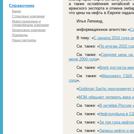
а также ослабления китайской 
Справочник
иранского экспорта и отмена эмба
Банки
что цены на нефть в Европе падал
Страховые компании
Илья Липкинд,
Инвестиционные и
управляющие компании
информационное агентство «
С
Лизинговые компании
Ломбарды
В тему: «
С начала 2016 года ц
Наши партнеры
См. также: «
По итогам 2015 го
См. также: «
Средняя цена на
июня 2004 года
».
См. также: «
Brent достигла ми
См. также: «
Минэнерго США 
года
»,
«
Goldman Sachs прогнозирует 
«
МЭА обещает четверть века н
См. также: «
В октябре Россия 
См. также: «
Нефтедобыча в СШ
См. также: «
За три года нефт
См. также: «
Запасы нефти и м