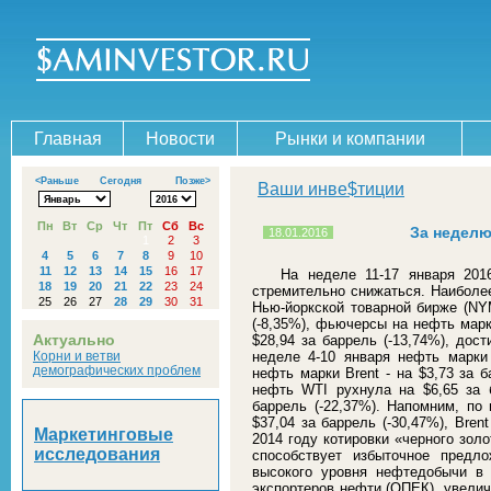
Главная
Новости
Рынки и компании
<Раньше
Сегодня
Позже>
Ваши инве$тиции
Пн
Вт
Ср
Чт
Пт
Сб
Вс
За неделю
18.01.2016
1
2
3
4
5
6
7
8
9
10
11
12
13
14
15
16
17
На неделе 11-17 января 20
18
19
20
21
22
23
24
стремительно снижаться. Наиболе
25
26
27
28
29
30
31
Нью-йоркской товарной бирже (NYM
(-8,35%), фьючерсы на нефть марк
Актуально
$28,94 за баррель (-13,74%), дос
Корни и ветви
неделе 4-10 января нефть марки 
демографических проблем
нефть марки Brent - на $3,73 за 
нефть WTI рухнула на $6,65 за б
баррель (-22,37%). Напомним, по 
$37,04 за баррель (-30,47%), Brent
Маркетинговые
2014 году котировки «черного зол
исследования
способствует избыточное предло
высокого уровня нефтедобычи в
экспортеров нефти (ОПЕК), увелич