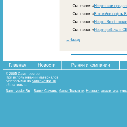
См. также: «
Нефтяники продол
См. также: «
В октябре нефть B
См. также: «
Нефть Brent отско
См. также: «
Нефтедобыча в СШ
←Назад
Главная
Новости
Рынки и компании
© 2005 Саминвестор
При использовании материалов
гиперссылка на
Saminvestor.Ru
обязательна
Saminvestor.Ru
–
Банки Самары
,
банки Тольятти
.
Новости
,
аналитика
,
кур