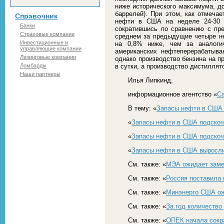
ниже исторического максимума, до
баррелей). При этом, как отмеча
Справочник
нефти в США на неделе 24-30 о
Банки
сократившись по сравнению с пр
Страховые компании
среднем за предыдущие четыре не
Инвестиционные и
на 0,8% ниже, чем за аналогич
управляющие компании
американских нефтеперерабатыв
Лизинговые компании
однако производство бензина на п
Ломбарды
в сутки, а производство дистиллят
Наши партнеры
Илья Липкинд,
информационное агентство «
С
В тему: «
Запасы нефти в США 
«
Запасы нефти в США подскоч
«
Запасы нефти в США подскочи
«
Запасы нефти в США выросли 
См. также: «
МЭА ожидает заме
См. также: «
Россия поставила
См. также: «
Минэнерго США ож
См. также: «
За год количеств
См. также: «
ОПЕК начала сокр