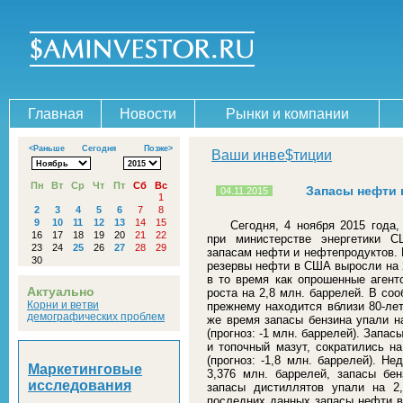
Главная
Новости
Рынки и компании
<Раньше
Сегодня
Позже>
Ваши инве$тиции
Пн
Вт
Ср
Чт
Пт
Сб
Вс
Запасы нефти 
04.11.2015
1
2
3
4
5
6
7
8
9
10
11
12
13
14
15
Сегодня, 4 ноября 2015 года,
16
17
18
19
20
21
22
при министерстве энергетики 
23
24
25
26
27
28
29
запасам нефти и нефтепродуктов. 
30
резервы нефти в США выросли на 2
в то время как опрошенные агент
Актуально
роста на 2,8 млн. баррелей. В со
Корни и ветви
прежнему находится вблизи 80-лет
демографических проблем
же время запасы бензина упали на
(прогноз: -1 млн. баррелей). Зап
и топочный мазут, сократились на
(прогноз: -1,8 млн. баррелей). 
Маркетинговые
3,376 млн. баррелей, запасы бен
исследования
запасы дистиллятов упали на 2
последних данных запасы нефти в