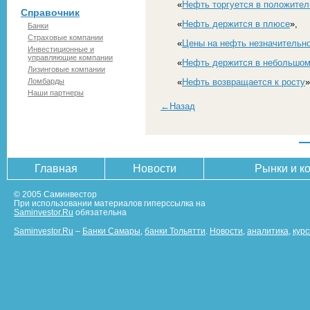
«
Нефть торгуется в положител
Справочник
«
Нефть держится в плюсе
»,
Банки
Страховые компании
«
Цены на нефть незначительн
Инвестиционные и
управляющие компании
«
Нефть держится в небольшо
Лизинговые компании
Ломбарды
«
Нефть возвращается к росту
»
Наши партнеры
←Назад
Главная
Новости
Рынки и к
© 2005 Саминвестор
При использовании материалов гиперссылка на
Saminvestor.Ru
обязательна
Saminvestor.Ru
–
Банки Самары
,
банки Тольятти
.
Новости
,
аналитика
,
кур