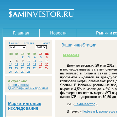
Главная
Новости
Рынки и к
<Раньше
Сегодня
Позже>
Ваши инве$тиции
Пн
Вт
Ср
Чт
Пт
Сб
Вс
29.05.2012
1
2
3
4
5
6
7
8
9
10
11
12
13
14
15
16
17
18
19
20
Днем во вторник, 29 мая 2012
21
22
23
24
25
26
27
и последовавшему за этим снижен
28
29
30
31
на топливо в Китае в связи с о
программе - «деньги за драндуле
Актуально
котировки нефти оказывают рост 
Корни и ветви
Японии. В Испании розничные про
демографических проблем
вырос с 4,5% в марте до 4,6% в 
фьючерсы на нефть марки WTI выро
бирже ICE подорожали на $0,59 до 
Маркетинговые
ИА «
Саминвестор
».
исследования
В тему: «
Нефть в Европе еще 