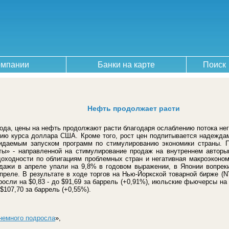
омпании
Банки на карте
Поиск
Нефть продолжает расти
 года, цены на нефть продолжают расти благодаря ослаблению потока н
ию курса доллара США. Кроме того, рост цен подпитывается надеждам
жидаемым запуском программ по стимулированию экономики страны. П
ты» - направленной на стимулирование продаж на внутреннем авторы
доходности по облигациям проблемных стран и негативная макроэконом
дажи в апреле упали на 9,8% в годовом выражении, в Японии вопреки
апреле. В результате в ходе торгов на Нью-Йоркской товарной бирже 
сли на $0,83 - до $91,69 за баррель (+0,91%), июльские фьючерсы на 
$107,70 за баррель (+0,55%).
немного подросла
»,