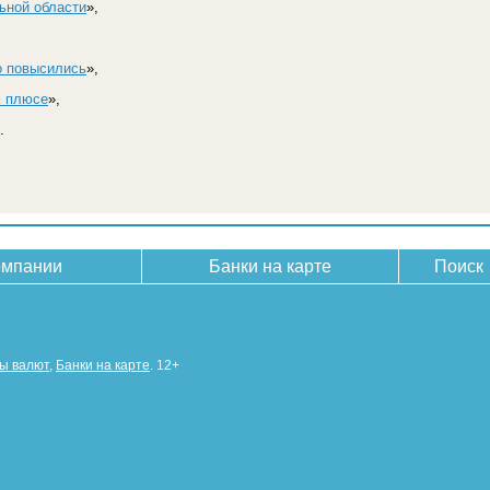
ьной области
»,
о повысились
»,
м плюсе
»,
.
омпании
Банки на карте
Поиск
сы валют
,
Банки на карте
. 12+