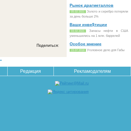
Рынок драгметаллов
Золото и серебро потеряли
05.02.2021
за день больше 2%
Ваши инве$тиции
Запасы нефти в США
03.02.2021
уменьшились на 1 млн. баррелей
Особое мнение
Поделиться:
Уголовное дело для Габы
15.07.2018
Редакция
Рекламодателям