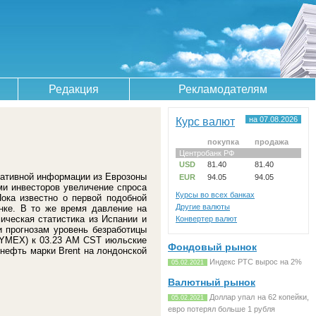
Редакция
Рекламодателям
Курс валют
на 07.08.2026
покупка
продажа
Центробанк РФ
USD
81.40
81.40
егативной информации из Еврозоны
EUR
94.05
94.05
и инвесторов увеличение спроса
Курсы во всех банках
ока известно о первой подобной
Другие валюты
нке. В то же время давление на
ическая статистика из Испании и
Конвертер валют
 прогнозам уровень безработицы
(NYMEX) к 03.23 АM CST июльские
Фондовый рынок
нефть марки Brent на лондонской
Индекс РТС вырос на 2%
05.02.2021
Валютный рынок
Доллар упал на 62 копейки,
05.02.2021
евро потерял больше 1 рубля