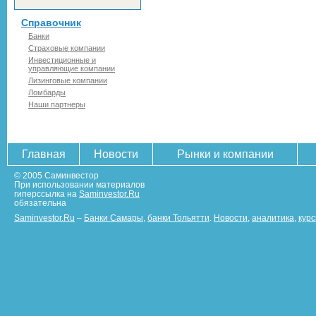
Справочник
Банки
Страховые компании
Инвестиционные и
управляющие компании
Лизинговые компании
Ломбарды
Наши партнеры
Главная
Новости
Рынки и компании
© 2005 Саминвестор
При использовании материалов
гиперссылка на
Saminvestor.Ru
обязательна
Saminvestor.Ru
–
Банки Самары
,
банки Тольятти
.
Новости
,
аналитика
,
кур