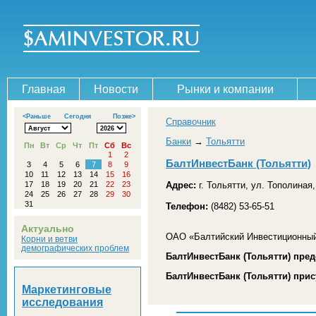
Главная
Новости
Рынки и компании
<Раньше
Сегодня
Позже>
Справочник
Банки
→
Тольятти
Пн
Вт
Ср
Чт
Пт
Сб
Вс
1
2
БалтИнвестБанк (Тольятти)
3
4
5
6
7
8
9
10
11
12
13
14
15
16
17
18
19
20
21
22
23
Адрес:
г. Тольятти, ул. Тополиная,
24
25
26
27
28
29
30
31
Телефон:
(8482) 53-65-51
Актуально
ОАО «Балтийский Инвестиционный 
Корни и ветви
демографических проблем
БалтИнвестБанк (Тольятти) пре
БалтИнвестБанк (Тольятти) прис
Маркетинговые
исследования