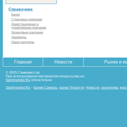
Справочник
Банки
Страховые компании
Инвестиционные и
управляющие компании
Лизинговые компании
Ломбарды
Наши партнеры
Главная
Новости
Рынки и к
© 2005 Саминвестор
При использовании материалов гиперссылка на
Saminvestor.Ru
обязательна
Saminvestor.Ru
–
Банки Самары
,
банки Тольятти
.
Новости
,
аналитика
,
кур