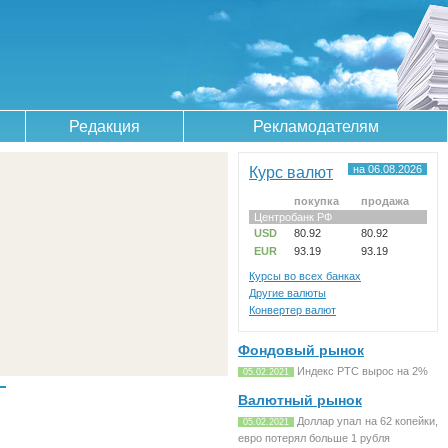
Редакция
Рекламодателям
Курс валют
на 06.08.2026
покупка
продажа
Центробанк РФ
USD
80.92
80.92
EUR
93.19
93.19
Курсы во всех банках
Другие валюты
Конвертер валют
Фондовый рынок
Индекс РТС вырос на 2%
05.02.2021
Валютный рынок
Доллар упал на 62 копейки,
05.02.2021
евро потерял больше 1 рубля