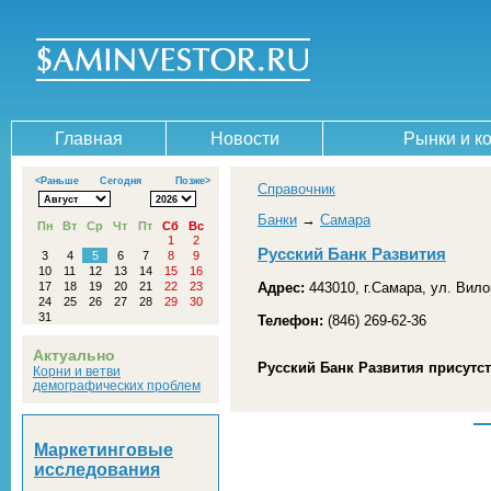
Главная
Новости
Рынки и к
<Раньше
Сегодня
Позже>
Справочник
Банки
→
Самара
Пн
Вт
Ср
Чт
Пт
Сб
Вс
1
2
Русский Банк Развития
3
4
5
6
7
8
9
10
11
12
13
14
15
16
17
18
19
20
21
22
23
Адрес:
443010, г.Самара, ул. Вило
24
25
26
27
28
29
30
31
Телефон:
(846) 269-62-36
Актуально
Русский Банк Развития присутст
Корни и ветви
демографических проблем
Маркетинговые
исследования