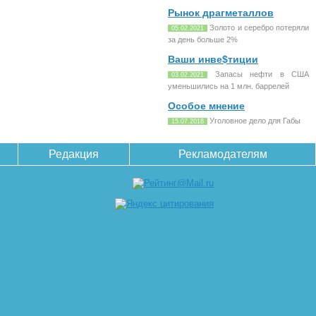
Рынок драгметаллов
Золото и серебро потеряли
05.02.2021
за день больше 2%
Ваши инве$тиции
Запасы нефти в США
03.02.2021
уменьшились на 1 млн. баррелей
Особое мнение
Уголовное дело для Габы
15.07.2018
Редакция
Рекламодателям