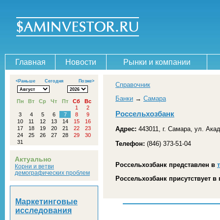
Главная
Новости
Рынки и компании
<Раньше
Сегодня
Позже>
Справочник
Банки
→
Самара
Пн
Вт
Ср
Чт
Пт
Сб
Вс
1
2
Россельхозбанк
3
4
5
6
7
8
9
10
11
12
13
14
15
16
17
18
19
20
21
22
23
Адрес:
443011, г. Самара, ул. Ака
24
25
26
27
28
29
30
31
Телефон:
(846) 373-51-04
Актуально
Россельхозбанк представлен в
Корни и ветви
демографических проблем
Россельхозбанк присутствует в 
Маркетинговые
исследования