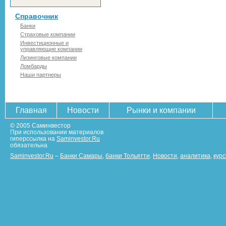
Справочник
Банки
Страховые компании
Инвестиционные и
управляющие компании
Лизинговые компании
Ломбарды
Наши партнеры
Главная
Новости
Рынки и компании
© 2005 Саминвестор
При использовании материалов
гиперссылка на
Saminvestor.Ru
обязательна
Saminvestor.Ru
–
Банки Самары
,
банки Тольятти
.
Новости
,
аналитика
,
кур