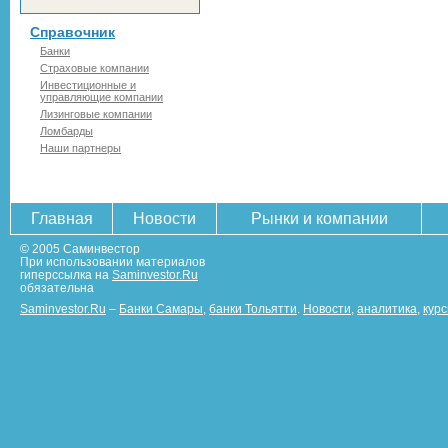
Справочник
Банки
Страховые компании
Инвестиционные и
управляющие компании
Лизинговые компании
Ломбарды
Наши партнеры
Главная
Новости
Рынки и компании
© 2005 Саминвестор
При использовании материалов
гиперссылка на
Saminvestor.Ru
обязательна
Saminvestor.Ru
–
Банки Самары
,
банки Тольятти
.
Новости
,
аналитика
,
кур