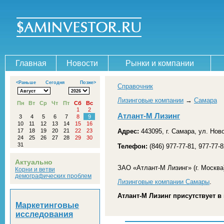
Главная
Новости
Рынки и компании
<Раньше
Сегодня
Позже>
Справочник
Лизинговые компании
→
Самара
Пн
Вт
Ср
Чт
Пт
Сб
Вс
1
2
Атлант-М Лизинг
3
4
5
6
7
8
9
10
11
12
13
14
15
16
17
18
19
20
21
22
23
Адрес:
443095, г. Самара, ул. Нов
24
25
26
27
28
29
30
31
Телефон:
(846) 977-77-81, 977-77-
Актуально
ЗАО «Атлант-М Лизинг» (г. Москв
Корни и ветви
демографических проблем
Лизинговые компании Самары
.
Атлант-М Лизинг присутствует в 
Маркетинговые
исследования