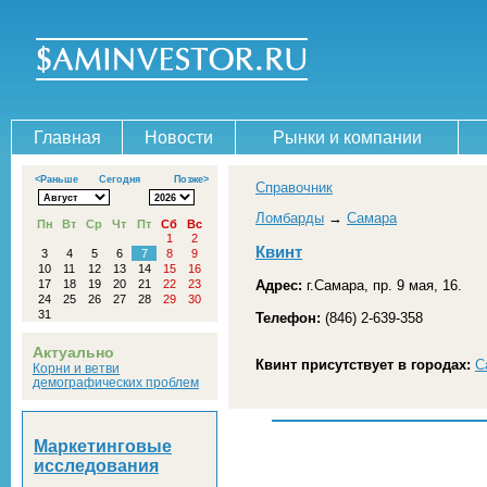
Главная
Новости
Рынки и компании
<Раньше
Сегодня
Позже>
Справочник
Ломбарды
→
Самара
Пн
Вт
Ср
Чт
Пт
Сб
Вс
1
2
Квинт
3
4
5
6
7
8
9
10
11
12
13
14
15
16
17
18
19
20
21
22
23
Адрес:
г.Самара, пр. 9 мая, 16.
24
25
26
27
28
29
30
31
Телефон:
(846) 2-639-358
Актуально
Квинт присутствует в городах:
С
Корни и ветви
демографических проблем
Маркетинговые
исследования