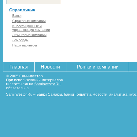
Справочник
Банки
Страховые компании
Инвестиционные и
управляющие компании
Лизинговые компании
Ломбарды
Наши партнеры
Главная
Новости
Рынки и компании
© 2005 Саминвестор
При использовании материалов
гиперссылка на
Saminvestor.Ru
обязательна
Saminvestor.Ru
–
Банки Самары
,
банки Тольятти
.
Новости
,
аналитика
,
кур