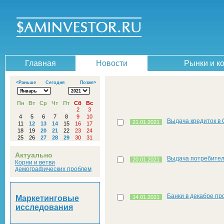
Главная
Новости
Рынки и к
<Раньше
Сегодня
Позже>
Пн
Вт
Ср
Чт
Пт
Сб
Вс
1
2
3
4
5
6
7
8
9
10
Выдача кредиток в 
21.01.2021
11
12
13
14
15
16
17
18
19
20
21
22
23
24
25
26
27
28
29
30
31
Актуально
Выдача потребитель
20.01.2021
Корни и ветви
демографических проблем
Банки в декабре пр
Маркетинговые
14.01.2021
исследования