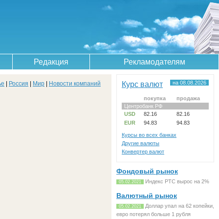
Редакция
Рекламодателям
Курс валют
на 08.08.2026
ье
|
Россия
|
Мир
|
Новости компаний
покупка
продажа
Центробанк РФ
USD
82.16
82.16
EUR
94.83
94.83
Курсы во всех банках
Другие валюты
Конвертер валют
Фондовый рынок
Индекс РТС вырос на 2%
05.02.2021
Валютный рынок
Доллар упал на 62 копейки,
05.02.2021
евро потерял больше 1 рубля