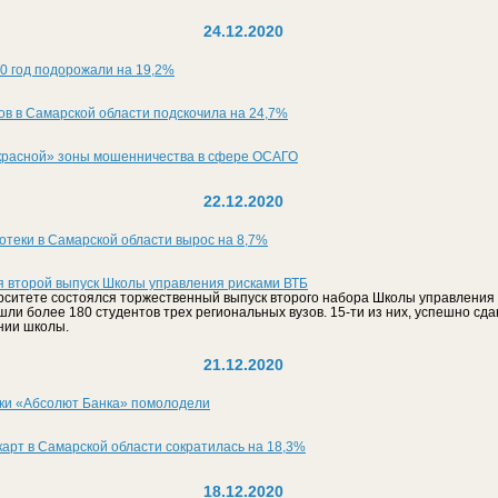
24.12.2020
0 год подорожали на 19,2%
в в Самарской области подскочила на 24,7%
красной» зоны мошенничества в сфере ОСАГО
22.12.2020
отеки в Самарской области вырос на 8,7%
я второй выпуск Школы управления рисками ВТБ
ситете состоялся торжественный выпуск второго набора Школы управления р
шли более 180 студентов трех региональных вузов. 15-ти из них, успешно с
нии школы.
21.12.2020
ки «Абсолют Банка» помолодели
арт в Самарской области сократилась на 18,3%
18.12.2020