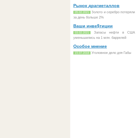
Рынок драгметаллов
Золото и серебро потеряли
05.02.2021
за день больше 2%
Ваши инве$тиции
Запасы нефти в США
03.02.2021
уменьшились на 1 млн. баррелей
Особое мнение
Уголовное дело для Габы
15.07.2018