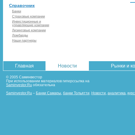
Справочник
Банки
Страховые компании
Инвестиционные и
управляющие компании
Лизинговые компании
Ломбарды
Наши партнеры
Главная
Новости
Рынки и к
© 2005 Саминвестор
При использовании материалов гиперссылка на
Saminvestor.Ru
обязательна
Saminvestor.Ru
–
Банки Самары
,
банки Тольятти
.
Новости
,
аналитика
,
кур