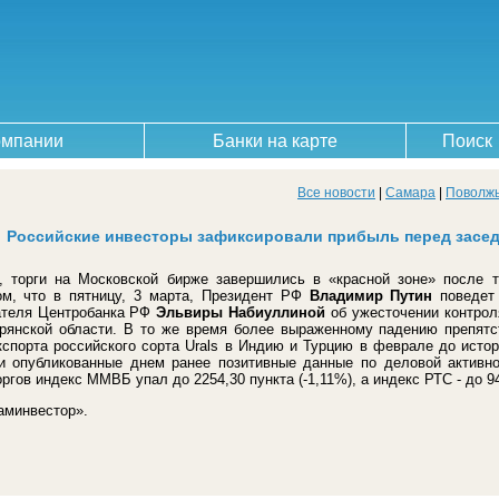
омпании
Банки на карте
Поиск
Все новости
|
Самара
|
Поволж
Российские инвесторы зафиксировали прибыль перед засе
а, торги на Московской бирже завершились в «красной зоне» после т
ом, что в пятницу, 3 марта, Президент РФ
Владимир Путин
поведет 
ателя Центробанка РФ
Эльвиры Набиуллиной
об ужесточении контрол
Брянской области. В то же время более выраженному падению препят
кспорта российского сорта Urals в Индию и Турцию в феврале до исто
и опубликованные днем ранее позитивные данные по деловой активно
ргов индекс ММВБ упал до 2254,30 пункта (-1,11%), а индекс РТС - до 94
аминвестор».