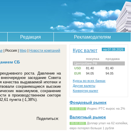
Редакция
Рекламодателям
Курс валют
на 07.08.2026
ье
| Россия |
Мир
|
Новости компаний
покупка
продажа
данием СБ
Центробанк РФ
USD
81.40
81.40
рехдневного роста. Давление на
EUR
94.05
94.05
внеочередное заседание Совета
Курсы во всех банках
я качества выдаваемой ипотеки и
Другие валюты
ствовали сохраняющиеся высокие
рических максимумов, сохранение
Конвертер валют
сти в производственном секторе
2,61 пункта (-1,38%).
Фондовый рынок
Индекс РТС вырос на 2%
05.02.2021
Валютный рынок
Поделиться:
Доллар упал на 62 копейки,
05.02.2021
евро потерял больше 1 рубля