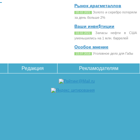
Рынок драгметаллов
Золото и серебро потеряли
05.02.2021
за день больше 2%
Ваши инве$тиции
Запасы нефти в США
03.02.2021
уменьшились на 1 млн. баррелей
Особое мнение
Уголовное дело для Габы
15.07.2018
Редакция
Рекламодателям