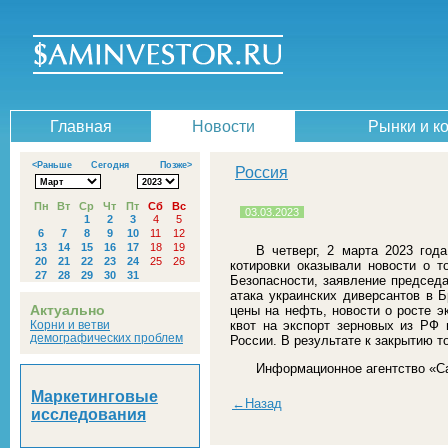
Главная
Новости
Рынки и к
<Раньше
Сегодня
Позже>
Россия
Пн
Вт
Ср
Чт
Пт
Сб
Вс
03.03.2023
1
2
3
4
5
6
7
8
9
10
11
12
13
14
15
16
17
18
19
В четверг, 2 марта 2023 год
20
21
22
23
24
25
26
котировки оказывали новости о т
27
28
29
30
31
Безопасности, заявление председ
атака украинских диверсантов в 
Актуально
цены на нефть, новости о росте э
Корни и ветви
квот на экспорт зерновых из РФ 
демографических проблем
России. В результате к закрытию то
Информационное агентство «С
Маркетинговые
←Назад
исследования