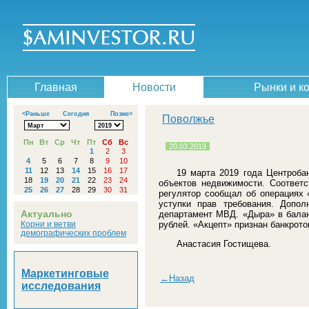
Главная
Новости
Рынки и к
<Раньше
Сегодня
Позже>
Поволжье
Пн
Вт
Ср
Чт
Пт
Сб
Вс
20.03.2019
1
2
3
4
5
6
7
8
9
10
11
12
13
14
15
16
17
19 марта 2019 года Центроба
18
19
20
21
22
23
24
объектов недвижимости. Соответ
25
26
27
28
29
30
31
регулятор сообщал об операциях 
уступки прав требования. Допо
Актуально
департамент МВД. «Дыра» в балан
Корни и ветви
рублей. «Акцепт» признан банкрото
демографических проблем
Анастасия Гостищева.
Маркетинговые
←Назад
исследования