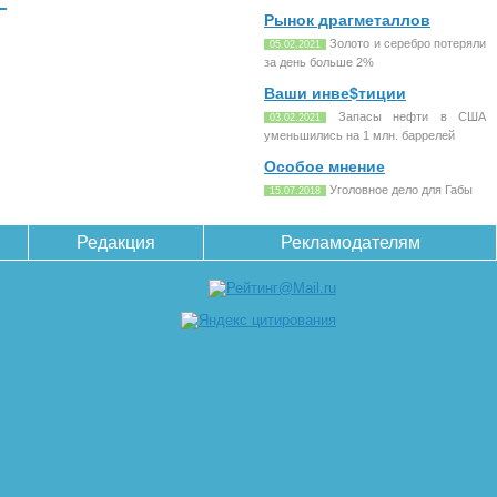
Рынок драгметаллов
Золото и серебро потеряли
05.02.2021
за день больше 2%
Ваши инве$тиции
Запасы нефти в США
03.02.2021
уменьшились на 1 млн. баррелей
Особое мнение
Уголовное дело для Габы
15.07.2018
Редакция
Рекламодателям