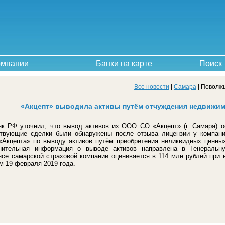
омпании
Банки на карте
Поиск
Все новости
|
Самара
| Поволжь
«Акцепт» выводила активы путём отчуждения недвижи
нк РФ уточнил, что вывод активов из ООО СО «Акцепт» (г. Самара) 
ствующие сделки были обнаружены после отзыва лицензии у компании
«Акцепта» по выводу активов путём приобретения неликвидных ценных
лнительная информация о выводе активов направлена в Генеральн
се самарской страховой компании оценивается в 114 млн рублей при 
м 19 февраля 2019 года.