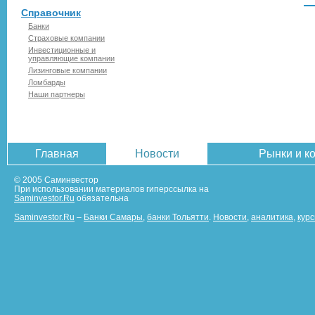
Справочник
Банки
Страховые компании
Инвестиционные и
управляющие компании
Лизинговые компании
Ломбарды
Наши партнеры
Главная
Новости
Рынки и к
© 2005 Саминвестор
При использовании материалов гиперссылка на
Saminvestor.Ru
обязательна
Saminvestor.Ru
–
Банки Самары
,
банки Тольятти
.
Новости
,
аналитика
,
кур