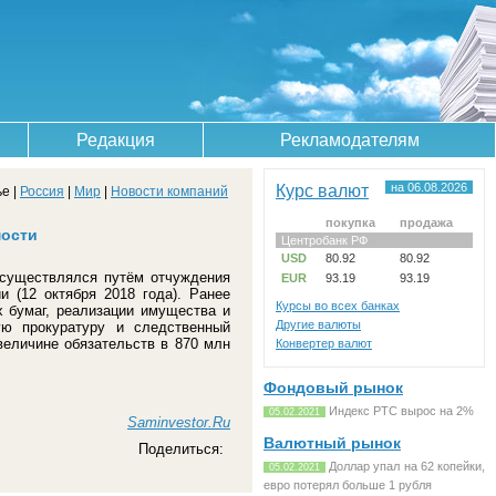
Редакция
Рекламодателям
Курс валют
на 06.08.2026
е |
Россия
|
Мир
|
Новости компаний
покупка
продажа
мости
Центробанк РФ
USD
80.92
80.92
осуществлялся путём отчуждения
EUR
93.19
93.19
 (12 октября 2018 года). Ранее
Курсы во всех банках
 бумаг, реализации имущества и
Другие валюты
ую прокуратуру и следственный
величине обязательств в 870 млн
Конвертер валют
Фондовый рынок
Индекс РТС вырос на 2%
05.02.2021
Saminvestor.Ru
Валютный рынок
Поделиться:
Доллар упал на 62 копейки,
05.02.2021
евро потерял больше 1 рубля