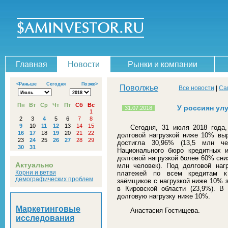
Главная
Новости
Рынки и компании
<Раньше
Сегодня
Позже>
Поволжье
Все новости
|
Са
Пн
Вт
Ср
Чт
Пт
Сб
Вс
У россиян ул
31.07.2018
1
2
3
4
5
6
7
8
9
10
11
12
13
14
15
Сегодня, 31 июля 2018 года,
16
17
18
19
20
21
22
долговой нагрузкой ниже 10% выр
23
24
25
26
27
28
29
достигла 30,96% (13,5 млн че
30
31
Национального бюро кредитных 
долговой нагрузкой более 60% сниз
Актуально
млн человек). Под долговой наг
Корни и ветви
платежей по всем кредитам к
демографических проблем
заёмщиков с нагрузкой ниже 10% з
в Кировской области (23,9%). 
долговую нагрузку ниже 10%.
Маркетинговые
Анастасия Гостищева.
исследования