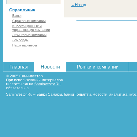
←Назад
Справочник
Банки
Страховые компании
Инвестиционные и
управляющие компании
Лизинговые компании
Ломбарды
Наши партнеры
Главная
Новости
Рынки и компании
© 2005 Саминвестор
При использовании материалов
гиперссылка на
Saminvestor.Ru
обязательна
Saminvestor.Ru
–
Банки Самары
,
банки Тольятти
.
Новости
,
аналитика
,
кур