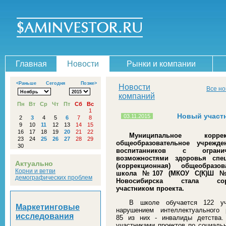
Главная
Новости
Рынки и компании
<Раньше
Сегодня
Позже>
Новости
Все но
компаний
Пн
Вт
Ср
Чт
Пт
Сб
Вс
1
Новый участн
03.11.2015
2
3
4
5
6
7
8
9
10
11
12
13
14
15
16
17
18
19
20
21
22
Муниципальное коррек
23
24
25
26
27
28
29
общеобразовательное учрежд
30
воспитанников с ограни
возможностями здоровья спе
Актуально
(коррекционная) общеобразов
Корни и ветви
школа №107 (МКОУ С(К)Ш №
демографических проблем
Новосибирска стала сор
участником проекта.
В школе обучается 122 у
Маркетинговые
нарушением интеллектуального р
исследования
85 из них - инвалиды детства
участниками проектов по социальн