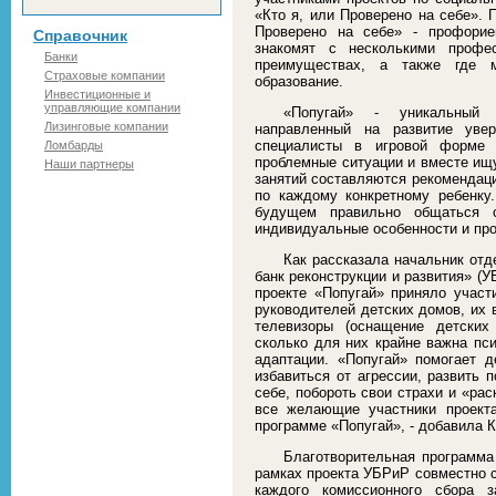
«Кто я, или Проверено на себе». 
Проверено на себе» - профорие
Справочник
знакомят с несколькими профес
Банки
преимуществах, а также где 
Страховые компании
образование.
Инвестиционные и
управляющие компании
«Попугай» - уникальный 
Лизинговые компании
направленный на развитие уве
специалисты в игровой форме 
Ломбарды
проблемные ситуации и вместе ищу
Наши партнеры
занятий составляются рекомендаци
по каждому конкретному ребенку
будущем правильно общаться 
индивидуальные особенности и пр
Как рассказала начальник от
банк реконструкции и развития» (
проекте «Попугай» приняло участ
руководителей детских домов, их 
телевизоры (оснащение детских
сколько для них крайне важна пс
адаптации. «Попугай» помогает д
избавиться от агрессии, развить 
себе, побороть свои страхи и «рас
все желающие участники проект
программе «Попугай», - добавила 
Благотворительная программа 
рамках проекта УБРиР совместно с
каждого комиссионного сбора з