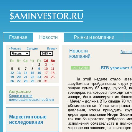
Главная
Новости
Рынки и компании
<Раньше
Сегодня
Позже>
Новости
Все но
компаний
Пн
Вт
Ср
Чт
Пт
Сб
Вс
1
2
3
4
ВТБ угрожает 
14.01.2015
5
6
7
8
9
10
11
12
13
14
15
16
17
18
19
20
21
22
23
24
25
На этой неделе стало изв
26
27
28
29
30
31
зарубежных трейдинговых структ
общую сумму 63 млрд. рублей, п
Актуально
трейдеры, на которых приходится 
Корни и ветви
январе, банк инициирует их банкр
демографических проблем
«Мечел» должна ВТБ свыше 70 млрд
«Коммерсантъ». Участники рынка
давления, чтобы принудить кру
директоров компании
Игоря Зюзин
Маркетинговые
так как банкротство трейдеров мо
исследования
исполнения обязательств в полно
мировое соглашение, включающее 