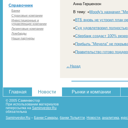
Анна Гершензон
Справочник
Банки
В тему: «
Moody's назначил "М
Страховые компании
«
ВТБ вновь не устроил план р
Инвестиционные и
управляющие компании
«
Суд удовлетворил полностью 
Лизинговые компании
Ломбарды
«
Сбербанк создаст 100% резер
Наши партнеры
«
Прибыль "Мечела" не покрыва
«
Правительство готово поддер
←Назад
Главная
Новости
Рынки и компании
© 2005 Саминвестор
При использовании материалов
гиперссылка на
Saminvestor.Ru
обязательна
Saminvestor.Ru
–
Банки Самары
,
банки Тольятти
.
Новости
,
аналитика
,
кур