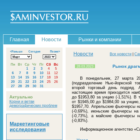
Главная
Новости
Рынки и компании
<Раньше
Сегодня
Позже>
Новости
Все новости
|
Са
Пн
Вт
Ср
Чт
Пт
Сб
Вс
Рынок драг
28.03.2023
1
2
3
4
5
6
7
8
9
10
11
12
13
14
15
16
17
18
19
В понедельник, 27 марта 
20
21
22
23
24
25
26
(подразделение Нью-йоркской т
27
28
29
30
31
второй торговый день подряд. 
настоящее время приходится наиб
Актуально
до $1953,80 за унцию (-1,51%). В
Корни и ветви
от $1945,00 до $1984,00 за унцию
демографических проблем
$1957,70. Апрельские фьючерсы на
(-0,69%), июньские фьючерсы на
(-0,73%), а майские фьючерсы н
(-0,83%).
Маркетинговые
исследования
Информационное агентство «С