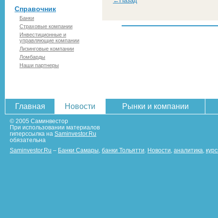
←Назад
Справочник
Банки
Страховые компании
Инвестиционные и
управляющие компании
Лизинговые компании
Ломбарды
Наши партнеры
Главная
Новости
Рынки и компании
© 2005 Саминвестор
При использовании материалов
гиперссылка на
Saminvestor.Ru
обязательна
Saminvestor.Ru
–
Банки Самары
,
банки Тольятти
.
Новости
,
аналитика
,
кур