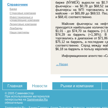
бирже (NYMEX) выросли на $0,74
Справочник
фьючерсы - на $0,78 до $68,52 за
Банки
фьючерсы на WTI торговались в 
Страховые компании
майские - от $65,89 до $69,53. П
и $68,41 соответственно.
Инвестиционные и
управляющие компании
Майские фьючерсы на нефт
Лизинговые компании
приходится наибольшее количество
Ломбарды
$1,01 - до $74,70 за баррель (+1
Наши партнеры
$74,29 за баррель (+1,38%). 
торговались в диапазоне от $71,86
$75,12 за баррель, а последние с
соответственно. Спрэд между ма
$6,18 за баррель в пользу европей
Информационное агентство «С
←Назад
Главная
Новости
Рынки и компании
© 2005 Саминвестор
При использовании материалов
гиперссылка на
Saminvestor.Ru
обязательна
Saminvestor.Ru
–
Банки Самары
,
банки Тольятти
.
Новости
,
аналитика
,
кур