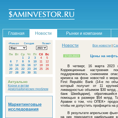
Главная
Новости
Рынки и компании
<Раньше
Сегодня
Позже>
Новости
Все новости
|
Са
Пн
Вт
Ср
Чт
Пт
Сб
Вс
Цены на нефть
17.03.2023
1
2
3
4
5
6
7
8
9
10
11
12
13
14
15
16
17
18
19
В четверг, 16 марта 2023
20
21
22
23
24
25
26
Коррекционные настроения п
27
28
29
30
31
поддерживались снижением опас
кризиса на фоне новостей о мера
Актуально
First Republic Bank (14-е по о
Корни и ветви
который получит от 11 крупне
демографических проблем
ликвидностью объемом $30 млрд., 
банк Швейцарии), обратившийс
помощью в размере $54 млрд. Т
Аравии о том, что ОПЕК+ продо
Маркетинговые
чтобы не допустить профицита на 
исследования
В результате апрельские фью
на них приходится наибольшее к