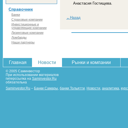
Анастасия Гостищева.
Справочник
Банки
←Назад
Страховые компании
Инвестиционные и
управляющие компании
Лизинговые компании
Ломбарды
Наши партнеры
Главная
Новости
Рынки и компании
© 2005 Саминвестор
При использовании материалов
гиперссылка на
Saminvestor.Ru
обязательна
Saminvestor.Ru
–
Банки Самары
,
банки Тольятти
.
Новости
,
аналитика
,
кур