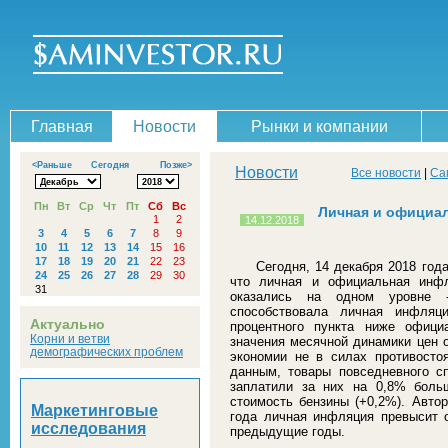
Главная
Новости
Рынки и компании
<Раньше
Сегодня
Позже>
Новости
Все новости
|
Са
Пн
Вт
Ср
Чт
Пт
Сб
Вс
Личная и официа
1
2
14.12.2018
3
4
5
6
7
8
9
10
11
12
13
14
15
16
17
18
19
20
21
22
23
Сегодня, 14 декабря 2018 год
24
25
26
27
28
29
30
что личная и официальная инф
31
оказались на одном уровне 
способствовала личная инфляц
Актуально
процентного пункта ниже офици
Корни и ветви
значения месячной динамики цен о
демографических проблем
экономии не в силах противосто
данным, товары повседневного с
заплатили за них на 0,8% боль
стоимость бензины (+0,2%). Авто
Маркетинговые
года личная инфляция превысит 
исследования
предыдущие годы.