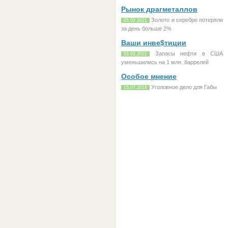
Рынок драгметаллов
Золото и серебро потеряли
05.02.2021
за день больше 2%
Ваши инве$тиции
Запасы нефти в США
03.02.2021
уменьшились на 1 млн. баррелей
Особое мнение
Уголовное дело для Габы
15.07.2018