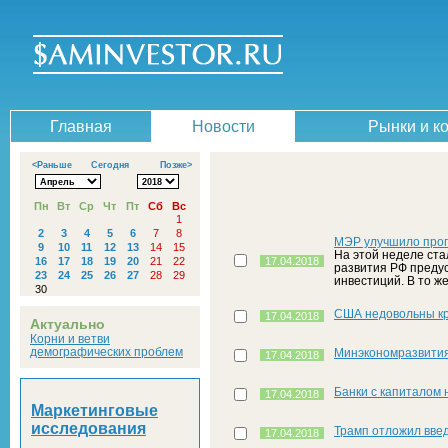
Главная
Новости
Рынки и к
<Раньше
Сегодня
Позже>
Пн
Вт
Ср
Чт
Пт
Сб
Вс
1
2
3
4
5
6
7
8
МЭР улучшило прог
9
10
11
12
13
14
15
На этой неделе ста
16
17
18
19
20
21
22
17.04.2018
развития РФ преду
23
24
25
26
27
28
29
инвестиций. В то ж
30
США недовольны кр
17.04.2018
Актуально
Корни и ветви
демографических проблем
Минэкономразвития
17.04.2018
Банки с капиталом 
17.04.2018
Маркетинговые
исследования
Трамп отложил вве
17.04.2018