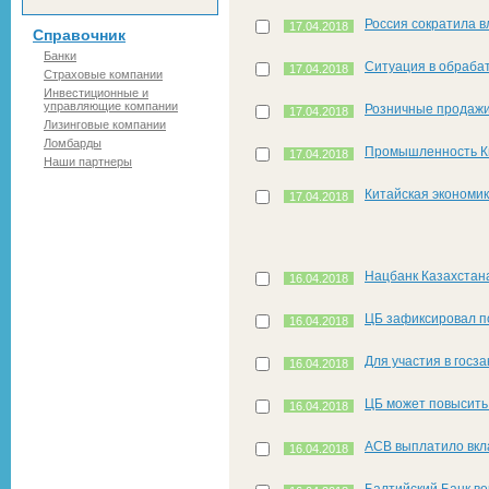
Россия сократила в
17.04.2018
Справочник
Банки
Ситуация в обраба
17.04.2018
Страховые компании
Инвестиционные и
управляющие компании
Розничные продажи
17.04.2018
Лизинговые компании
Ломбарды
Промышленность Ки
17.04.2018
Наши партнеры
Китайская экономик
17.04.2018
Нацбанк Казахстана
16.04.2018
ЦБ зафиксировал п
16.04.2018
Для участия в госз
16.04.2018
ЦБ может повысить
16.04.2018
АСВ выплатило вкл
16.04.2018
Балтийский Банк в