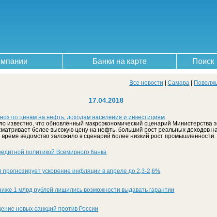
омпании
Банки на карте
Поиск
Все новости
|
Самара
|
Поволж
17.04.2018
ноз по ценам на нефть, доходам населения и инвестициям
ло известно, что обновлённый макроэкономический сценарий Министерства э
сматривает более высокую цену на нефть, больший рост реальных доходов н
е время ведомство заложило в сценарий более низкий рост промышленности.
едитной политикой Всемирного банка
 прогнозирует ускорение инфляции в апреле до 2,3-2,6%
ниже 1 млрд рублей лишились возможности выдавать гарантии
дение новых санкций против России