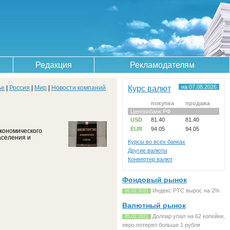
Редакция
Рекламодателям
Курс валют
на 07.08.2026
ье
|
Россия
|
Мир
|
Новости компаний
покупка
продажа
Центробанк РФ
USD
81.40
81.40
EUR
94.05
94.05
кономического
аселения и
Курсы во всех банках
Другие валюты
Конвертер валют
Фондовый рынок
Индекс РТС вырос на 2%
05.02.2021
Валютный рынок
Доллар упал на 62 копейки,
05.02.2021
евро потерял больше 1 рубля