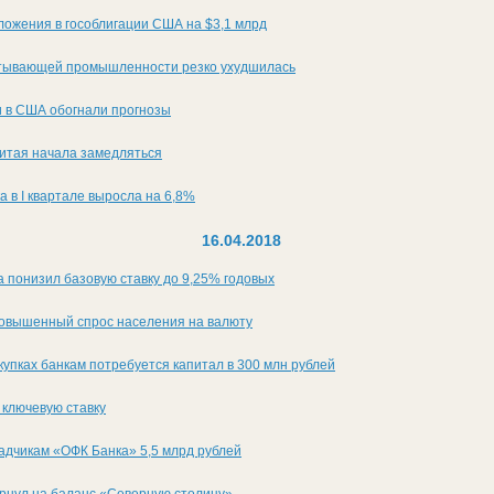
ложения в гособлигации США на $3,1 млрд
тывающей промышленности резко ухудшилась
 в США обогнали прогнозы
тая начала замедляться
а в I квартале выросла на 6,8%
16.04.2018
 понизил базовую ставку до 9,25% годовых
овышенный спрос населения на валюту
акупках банкам потребуется капитал в 300 млн рублей
 ключевую ставку
адчикам «ОФК Банка» 5,5 млрд рублей
ернул на баланс «Северную столицу»