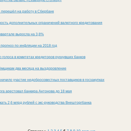
s перешёл на работу в Сбербанк
ность дополнительных ограничений валютного кредитования
 квартале выросла на 3,8%
прогноз по инфляции на 2018 год
 голоса в комитетах кредиторов рухнувших банков
ёмщикам два месяца на выздоровление
ничило участие недобросовестных поставщиков в госзакупках
га арестовал банкира Антонова до 18 мая
ать 2,6 млрд рублей с экс-руководства Внешторгбанка