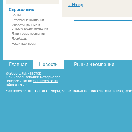
←Назад
Справочник
Банки
Страховые компании
Инвестиционные и
управляющие компании
Лизинговые компании
Ломбарды
Наши партнеры
Главная
Новости
Рынки и компании
© 2005 Саминвестор
При использовании материалов
гиперссылка на
Saminvestor.Ru
обязательна
Saminvestor.Ru
–
Банки Самары
,
банки Тольятти
.
Новости
,
аналитика
,
кур