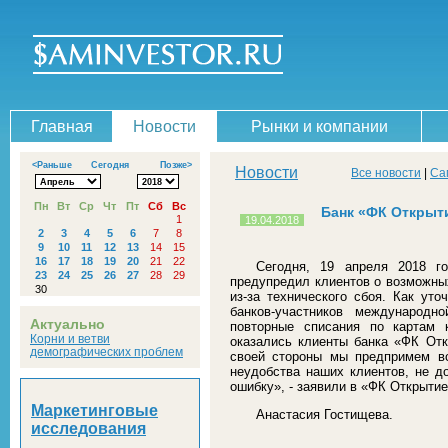
Главная
Новости
Рынки и компании
<Раньше
Сегодня
Позже>
Новости
Все новости
|
Са
Пн
Вт
Ср
Чт
Пт
Сб
Вс
Банк «ФК Открыт
1
19.04.2018
2
3
4
5
6
7
8
9
10
11
12
13
14
15
16
17
18
19
20
21
22
Сегодня, 19 апреля 2018 
23
24
25
26
27
28
29
предупредил клиентов о возможны
30
из-за технического сбоя. Как ут
банков-участников международн
Актуально
повторные списания по картам 
Корни и ветви
оказались клиенты банка «ФК Отк
демографических проблем
своей стороны мы предпримем вс
неудобства наших клиентов, не д
ошибку», - заявили в «ФК Открытие
Маркетинговые
Анастасия Гостищева.
исследования