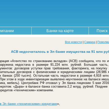
омпании
Банки на карте
Поиск
Все новости
|
Самара
|
Поволж
АСВ недосчиталось в Эл банке имущества на 91 млн ру
орация «Агентство по страхованию вкладов» (АСВ) сообщила, что по 
наружена недостача в размере 91,224 млн. рублей. Большая часть,
ментов: договоров уступки прав требования, факторинга, на покупку 
ечительных договоров с физическими и юридическими лицами (28,986 м
х банках (250 тысяч). Остальная часть недостачи в размере 4,918 млн
При этом в ходе инвентаризации выявлено неучтенное на балансе имущ
ника, мебель). Центробанк РФ отозвал у Эл банка лицензию 5 мая 201
нкротом. «Дыра» в балансе банка составила 2,2 млрд. рублей. Позднее
кредитов «техническим» компаниям.
в Эл банке «техническими» кредитами
»,