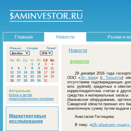
Главная
Новости
Рынки и к
<Раньше
Сегодня
Позже>
Новости
Пн
Вт
Ср
Чт
Пт
Сб
Вс
30.12.2016
1
2
3
4
5
6
7
8
9
10
11
12
13
14
15
16
17
18
29 декабря 2016 года госкорп
19
20
21
22
23
24
25
ООО «
Эл банк
» (
г. Тольятти
) об
26
27
28
29
30
31
отсутствием подтверждающих доку
млн. рублей); кредитных и обесп
Актуально
корреспондентских счетах в други
Корни и ветви
средства и материальные запасы. 
демографических проблем
(банковское оборудование, оргтех
Самарской области признал его ба
аналогичную сумму путем выдачи 
Маркетинговые
Анастасия Гостищева.
исследования
В тему: «
ЦБ объяснил «дыру» 