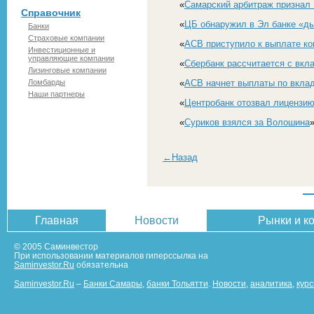
«
Самарский арбитраж признал 
Справочник
«
ЦБ обнаружил в Эл банке «ды
Банки
Страховые компании
«
АСВ приступило к выплате ко
Инвестиционные и
управляющие компании
«
Сбербанк рассчитается с вкл
Лизинговые компании
Ломбарды
«
АСВ начнет выплаты по вклад
Наши партнеры
«
Центробанк отозвал лицензию
«
Суриков взялся за Волошина
»
←Назад
Главная
Новости
Рынки и к
© 2005 Саминвестор
При использовании материалов гиперссылка на
Saminvestor.Ru
обязательна
Saminvestor.Ru
–
Банки Самары
,
банки Тольятти
.
Новости
,
аналитика
,
кур