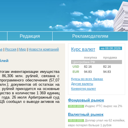
Редакция
Рекламодателям
Курс валют
на 08.08.2026
ье
|
Россия
|
Мир
|
Новости компаний
покупка
продажа
блей
Центробанк РФ
USD
82.16
82.16
итогам инвентаризации имущества
EUR
94.83
94.83
 86,306 млн. рублей, связана с
Курсы во всех банках
программного обеспечения (57,07
Другие валюты
лн.); документов об остатках на
. рублей приходится на основные
Конвертер валют
ество в количестве 1 369 единиц
6 года. 26 июля Арбитражный суд
Фондовый рынок
 ЦБ сообщал о выводе активов на
Индекс РТС вырос на 2%
05.02.2021
Валютный рынок
Доллар упал на 62 копейки,
05.02.2021
евро потерял больше 1 рубля