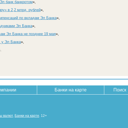
Эл банк банкротом
»,
ру» в 2,2 млрд. рублей
»,
мпенсаций по вкладам Эл Банка
»,
адчиками Эл Банка
»,
ам Эл Банка не позднее 19 мая
»,
 у Эл Банка
»,
.
омпании
Банки на карте
Поиск
сы валют
,
Банки на карте
. 12+