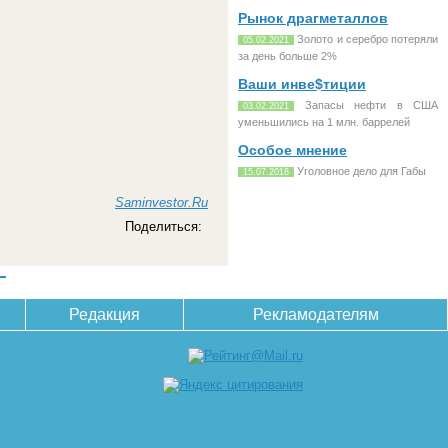
Рынок драгметаллов
Золото и серебро потеряли
05.02.2021
за день больше 2%
Ваши инве$тиции
Запасы нефти в США
03.02.2021
уменьшились на 1 млн. баррелей
Особое мнение
Уголовное дело для Габы
15.07.2018
Saminvestor.Ru
Поделиться:
Редакция
Рекламодателям