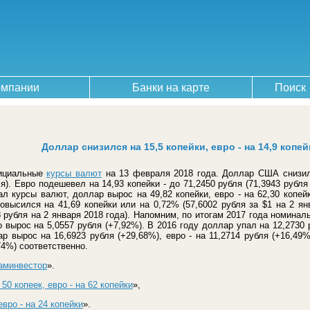
омпании
Банки на карте
Поиск
Доллар снизился на 15,5 копейки, евро - на 14,9 копей
фициальные
курсы валют
на 13 февраля 2018 года. Доллар США снизилс
я). Евро подешевел на 14,93 копейки - до 71,2450 рубля (71,3943 рубля
 курсы валют, доллар вырос на 49,82 копейки, евро - на 62,30 копей
высился на 41,69 копейки или на 0,72% (57,6002 рубля за $1 на 2 янв
8 рубля на 2 января 2018 года). Напомним, по итогам 2017 года номинал
о вырос на 5,0557 рубля (+7,92%). В 2016 году доллар упал на 12,2730 р
ар вырос на 16,6923 рубля (+29,68%), евро - на 11,2714 рубля (+16,49%
74%) соответственно.
аминвестор
».
0 копеек, евро - на 62 копейки
»,
вро - на 24 копейки
».