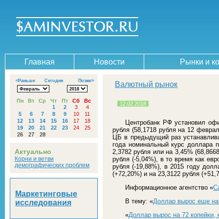
Главная
Новости
Рынки и к
<Раньше
Сегодня
Позже>
Валютный рынок
Пн
Вт
Ср
Чт
Пт
Сб
Вс
12.02.2018
1
2
3
4
5
6
7
8
9
10
11
12
13
14
15
16
17
18
Центробанк РФ установил о
19
20
21
22
23
24
25
рубля (58,1718 рубля на 12 феврал
26
27
28
ЦБ в предыдущий раз устанавливал
года номинальный курс доллара по
Актуально
2,3782 рубля или на 3,45% (68,866
Корни и ветви
рубля (-5,04%), в то время как евр
демографических проблем
рубля (-19,88%), в 2015 году долл
(+72,20%) и на 23,3122 рубля (+51,
Информационное агентство «
С
Маркетинговые
В тему: «
Доллар вырос еще на 5
исследования
«
Доллар вырос на 72 копейки, е