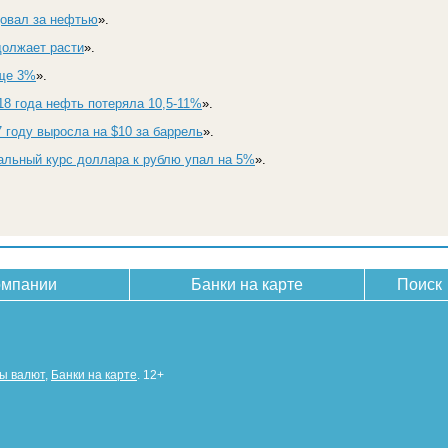
довал за нефтью
».
должает расти
».
ще 3%
».
8 года нефть потеряла 10,5-11%
».
7 году выросла на $10 за баррель
».
альный курс доллара к рублю упал на 5%
».
омпании
Банки на карте
Поиск
сы валют
,
Банки на карте
. 12+