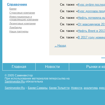
Справочник
См. также: «
Курс рубля после
Банки
См. также: «
Курс доллара про
Страховые компании
Инвестиционные и
См. также: «
Нефть потеряла е
управляющие компании
Лизинговые компании
См. также: «
От максимумов 201
Ломбарды
См. также: «
Нефть Brent в 201
Наши партнеры
См. также: «
В 2017 году номин
←Назад
Главная
Новости
Рынки и к
© 2005 Саминвестор
При использовании материалов гиперссылка на
Saminvestor.Ru
обязательна
Saminvestor.Ru
–
Банки Самары
,
банки Тольятти
.
Новости
,
аналитика
,
кур