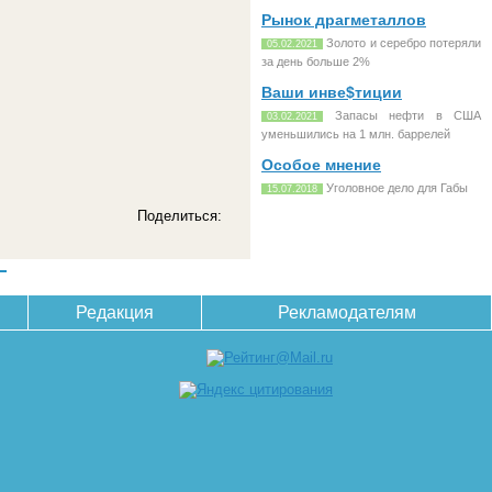
Рынок драгметаллов
Золото и серебро потеряли
05.02.2021
за день больше 2%
Ваши инве$тиции
Запасы нефти в США
03.02.2021
уменьшились на 1 млн. баррелей
Особое мнение
Уголовное дело для Габы
15.07.2018
Поделиться:
Редакция
Рекламодателям