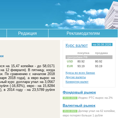
Редакция
Рекламодателям
Курс валют
на 06.08.2026
покупка
продажа
ки
Центробанк РФ
USD
80.92
80.92
я на 15,47 копейки - до 58,0171
EUR
93.19
93.19
 на 12 февраля). В пятницу, когда
Курсы во всех банках
ки. По сравнению с началом 2018
Другие валюты
аря 2018 года), а евро вырос на
ьный курс доллара упал на 3,0567
Конвертер валют
убля (-16,83%), евро - на 15,8284
), в 2014 году - на 23,5789 рубля
Фондовый рынок
Индекс РТС вырос на 2%
05.02.2021
Валютный рынок
Доллар упал на 62 копейки,
05.02.2021
евро потерял больше 1 рубля