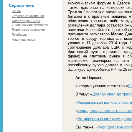
экономическом форуме в Давосе 
Справочник
Также давление на котировки о
Банки
Трампа
(на фото) о введении та
Страховые компании
батареи и стиральные машины, ч
обострения торговых войн меж
Инвестиционные и
управляющие компании
ослабления доллара остаются ожи
политики Европейского Центробан
Лизинговые компании
президента регулятора
Марио Дра
Ломбарды
торгов в среду торговалась выш
Наши партнеры
уровня с 17 декабря 2014 года. 
соотношение доллара США с корз
британский фунт стерлингов, кан
франк) на спотовом рынке в ср
мартовские фьючерсы на этот 
российскому рублю доллар к концу
$1, а курс Центробанка РФ на 25 я
Антон Порохов,
информационное агентство «
С
В тему: «
Доллар упал до трех
«
Американская валюта вновь н
«
Курс доллара немного повыс
«
На мировом рынке курс долла
См. также: «
Курс доллара дос