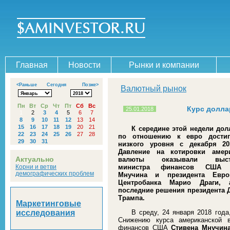
Главная
Новости
Рынки и компании
<Раньше
Сегодня
Позже>
Валютный рынок
Пн
Вт
Ср
Чт
Пт
Сб
Вс
Курс долла
25.01.2018
1
2
3
4
5
6
7
8
9
10
11
12
13
14
15
16
17
18
19
20
21
К середине этой недели до
22
23
24
25
26
27
28
по отношению к евро достиг
29
30
31
низкого уровня с декабря 20
Давление на котировки амер
Актуально
валюты оказывали высту
Корни и ветви
министра финансов США 
демографических проблем
Мнучина и президента Европ
Центробанка Марио Драги, 
последние решения президента 
Трампа.
Маркетинговые
исследования
В среду, 24 января 2018 год
Снижению курса американской в
финансов США
Стивена Мнучин