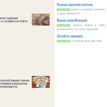
Рынок драгметаллов
Золото и серебро потеряли
05.02.2021
за день больше 2%
евное падение
Ваши инве$тиции
 о готовности пойти
Запасы нефти в США
03.02.2021
уменьшились на 1 млн. баррелей
Особое мнение
Уголовное дело для Габы
15.07.2018
способствовал скачок
тяников в Бразилии,
возобновится.