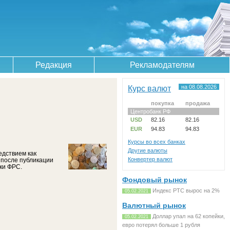
Редакция
Рекламодателям
Курс валют
на 08.08.2026
покупка
продажа
Центробанк РФ
USD
82.16
82.16
EUR
94.83
94.83
Курсы во всех банках
Другие валюты
едствием как
Конвертер валют
 после публикации
ки ФРС.
Фондовый рынок
Индекс РТС вырос на 2%
05.02.2021
Валютный рынок
Доллар упал на 62 копейки,
05.02.2021
евро потерял больше 1 рубля