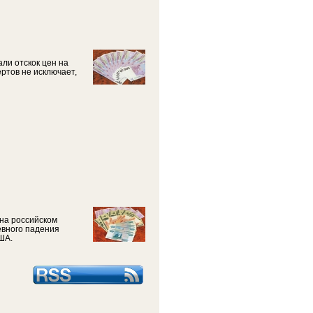
ли отскок цен на
ртов не исключает,
 на российском
евного падения
ША.