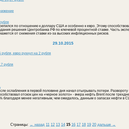
снижение
 рубля
крепился по отношению к доллару США и особенно к евро. Этому способствова
идания решения Центробанка РФ по ключевой процентной ставке. Часть экспе
откажется от снижения ставки из-за высоких инфляционных рисков.
29.10.2015
 рубля, евро рухнул на 2 рубля
17 рубля
ь
осле ослабления в первой половине дня начал отыгрывать потери. Развороту
собствовал отскок цен на «черное золото» - вчера нефть Brent после трехдн
% благодаря менее негативным, чем ожидалось, данным о запасах нефти в С
Страницы:
← назад
11
12
13
14
15
16
17
18
19
20
дальше →