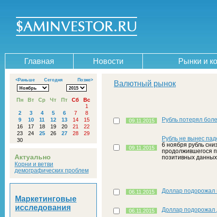
Главная
Новости
Рынки и к
<Раньше
Сегодня
Позже>
Валютный рынок
Пн
Вт
Ср
Чт
Пт
Сб
Вс
1
2
3
4
5
6
7
8
Рубль потерял боле
9
10
11
12
13
14
15
09.11.2015
16
17
18
19
20
21
22
23
24
25
26
27
28
29
Рубль не вынес па
30
6 ноября рубль сни
09.11.2015
продолжившегося п
Актуально
позитивных данных
Корни и ветви
демографических проблем
Доллар подорожал на
06.11.2015
Маркетинговые
исследования
Доллар подорожал 
06.11.2015