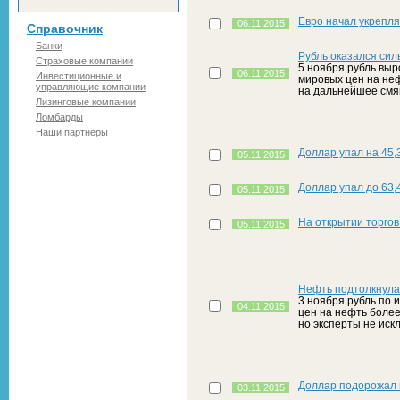
Евро начал укрепля
06.11.2015
Справочник
Банки
Рубль оказался си
Страховые компании
5 ноября рубль выр
06.11.2015
Инвестиционные и
мировых цен на неф
управляющие компании
на дальнейшее смя
Лизинговые компании
Ломбарды
Наши партнеры
Доллар упал на 45,3
05.11.2015
Доллар упал до 63,
05.11.2015
На открытии торгов
05.11.2015
Нефть подтолкнула
3 ноября рубль по 
04.11.2015
цен на нефть более
но эксперты не иск
Доллар подорожал н
03.11.2015