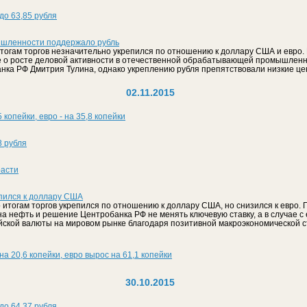
до 63,85 рубля
шленности поддержало рубль
итогам торгов незначительно укрепился по отношению к доллару США и евро.
 о росте деловой активности в отечественной обрабатывающей промышленн
нка РФ Дмитрия Тулина, однако укреплению рубля препятствовали низкие це
02.11.2015
 копейки, евро - на 35,8 копейки
8 рубля
расти
епился к доллару США
о итогам торгов укрепился по отношению к доллару США, но снизился к евро. 
на нефть и решение Центробанка РФ не менять ключевую ставку, а в случае с 
йской валюты на мировом рынке благодаря позитивной макроэкономической с
а 20,6 копейки, евро вырос на 61,1 копейки
30.10.2015
до 64,37 рубля