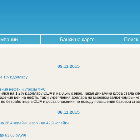
омпании
Банки на карте
Поиск
09.11.2015
е 1% к доллару
дения нефти и угрозы ФРС
зился на 1,2% к доллару США и на 0,5% к евро. Такая динамика курса стала сл
адения цен на нефть, так и укрепления доллара на мировом валютном рынке
 по безработице в США и роста опасений по поводу повышения базовой став
06.11.2015
 28,4 копейки, евро - на 42,9 копейки
до 63,68 рубля