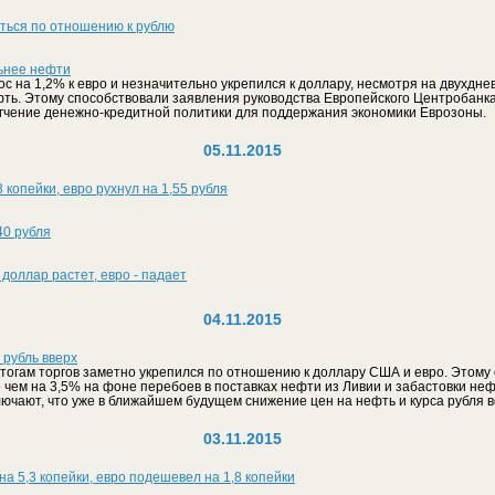
ться по отношению к рублю
льнее нефти
ос на 1,2% к евро и незначительно укрепился к доллару, несмотря на двухдн
ть. Этому способствовали заявления руководства Европейского Центробанка
гчение денежно-кредитной политики для поддержания экономики Еврозоны.
05.11.2015
 копейки, евро рухнул на 1,55 рубля
40 рубля
 доллар растет, евро - падает
04.11.2015
 рубль вверх
итогам торгов заметно укрепился по отношению к доллару США и евро. Этому 
 чем на 3,5% на фоне перебоев в поставках нефти из Ливии и забастовки неф
лючают, что уже в ближайшем будущем снижение цен на нефть и курса рубля 
03.11.2015
а 5,3 копейки, евро подешевел на 1,8 копейки