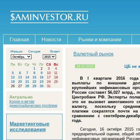
Главная
Новости
Рынки и компании
<Раньше
Сегодня
Позже>
Валютный рынок
Пн
Вт
Ср
Чт
Пт
Сб
Вс
ЦБ не 
16.10.2015
1
2
3
4
5
6
7
8
9
10
11
12
13
14
15
16
17
18
В
I
квартале 2016 года
19
20
21
22
23
24
25
выплаты по внешним дол
26
27
28
29
30
31
крупнейших нефинансовых орг
России составят $6,027 млрд., 
Актуально
Центробанк РФ. Эксперты полаг
Корни и ветви
это не вызовет ажиотажного с
демографических проблем
валюту, поскольку среднем
платежи сократятся почти н
сравнению с сентябрем-декаб
года.
Маркетинговые
исследования
Сегодня, 16 октября 2015 г
предварительной оценке, общий о
нефинансовых организаций России 