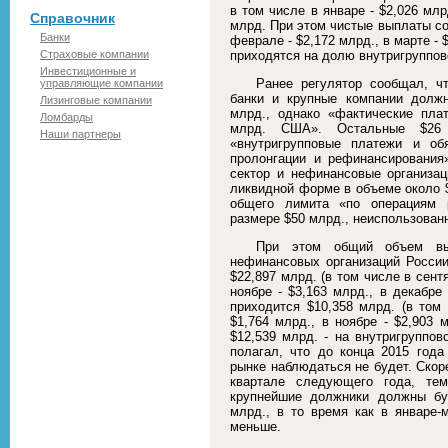
в том числе в январе - $2,026 млр
Справочник
млрд. При этом чистые выплаты сос
Банки
феврале - $2,172 млрд., в марте -
Страховые компании
приходятся на долю внутригруппов
Инвестиционные и
Ранее регулятор сообщал, чт
управляющие компании
банки и крупные компании долж
Лизинговые компании
млрд., однако «фактические пла
Ломбарды
млрд. США». Остальные $26
Наши партнеры
«внутригрупповые платежи и об
пролонгации и рефинансирования»
сектор и нефинансовые организа
ликвидной форме в объеме около $
общего лимита «по операциям 
размере $50 млрд., неиспользованн
При этом общий объем вы
нефинансовых организаций России
$22,897 млрд. (в том числе в сентя
ноябре - $3,163 млрд., в декабре
приходится $10,358 млрд. (в том 
$1,764 млрд., в ноябре - $2,903 
$12,539 млрд. - на внутригруппов
полагал, что до конца 2015 год
рынке наблюдаться не будет. Скор
квартале следующего года, тем
крупнейшие должники должны бу
млрд., в то время как в январе-
меньше.