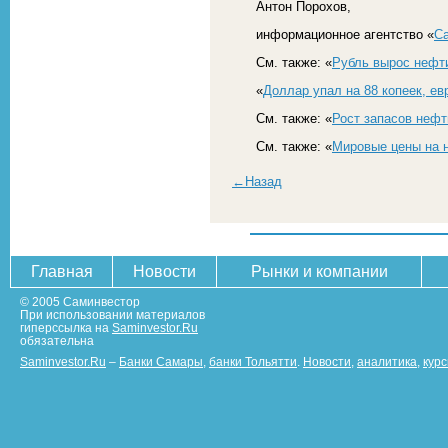
Антон Порохов,
информационное агентство «
С
См. также: «
Рубль вырос нефт
«
Доллар упал на 88 копеек, евр
См. также: «
Рост запасов нефт
См. также: «
Мировые цены на 
←Назад
Главная
Новости
Рынки и компании
© 2005 Саминвестор
При использовании материалов
гиперссылка на
Saminvestor.Ru
обязательна
Saminvestor.Ru
–
Банки Самары
,
банки Тольятти
.
Новости
,
аналитика
,
кур