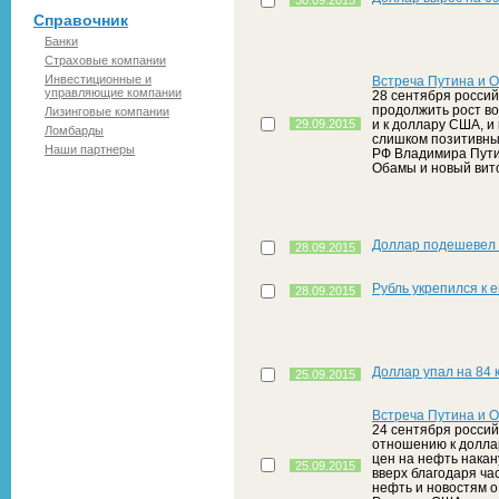
30.09.2015
Справочник
Банки
Страховые компании
Инвестиционные и
Встреча Путина и 
управляющие компании
28 сентября россий
продолжить рост в
Лизинговые компании
29.09.2015
и к доллару США, и
Ломбарды
слишком позитивны
Наши партнеры
РФ Владимира Пути
Обамы и новый вит
Доллар подешевел н
28.09.2015
Рубль укрепился к 
28.09.2015
Доллар упал на 84 к
25.09.2015
Встреча Путина и 
24 сентября россий
отношению к долла
цен на нефть накан
25.09.2015
вверх благодаря ча
нефть и новостям о