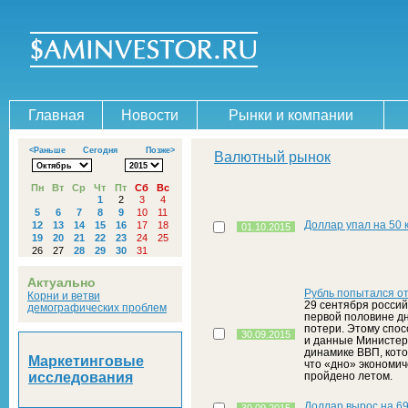
Главная
Новости
Рынки и компании
<Раньше
Сегодня
Позже>
Валютный рынок
Пн
Вт
Ср
Чт
Пт
Сб
Вс
1
2
3
4
5
6
7
8
9
10
11
Доллар упал на 50 к
12
13
14
15
16
17
18
01.10.2015
19
20
21
22
23
24
25
26
27
28
29
30
31
Актуально
Рубль попытался о
Корни и ветви
29 сентября россий
демографических проблем
первой половине д
потери. Этому спос
30.09.2015
и данные Министер
динамике ВВП, кото
Маркетинговые
что «дно» экономич
исследования
пройдено летом.
Доллар вырос на 69 