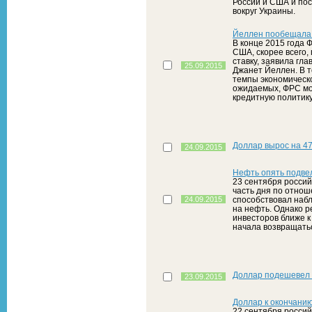
России и США и по
вокруг Украины.
Йеллен пообещала п
В конце 2015 года
США, скорее всего,
ставку, заявила гл
25.09.2015
Джанет Йеллен. В т
темпы экономическо
ожидаемых, ФРС мо
кредитную политику
Доллар вырос на 47,
24.09.2015
Нефть опять подве
23 сентября росси
часть дня по отноше
24.09.2015
способствовал набл
на нефть. Однако 
инвесторов ближе к 
начала возвращать
Доллар подешевел н
23.09.2015
Доллар к окончанию
22 сентября россий