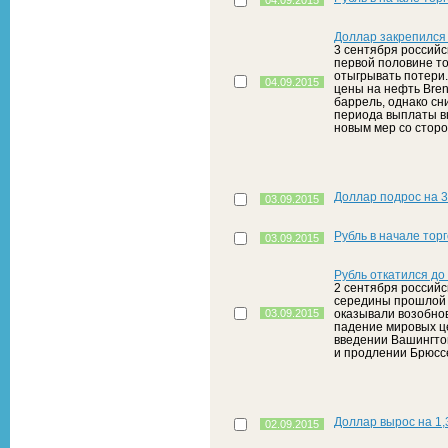
04.09.2015
Доллар закрепился
3 сентября российс
первой половине то
отыгрывать потери.
04.09.2015
цены на нефть Bren
баррель, однако с
периода выплаты в
новым мер со стор
Доллар подрос на 3
03.09.2015
Рубль в начале тор
03.09.2015
Рубль откатился д
2 сентября российск
середины прошлой 
03.09.2015
оказывали возобно
падение мировых це
введении Вашингто
и продлении Брюсс
Доллар вырос на 1,3
02.09.2015