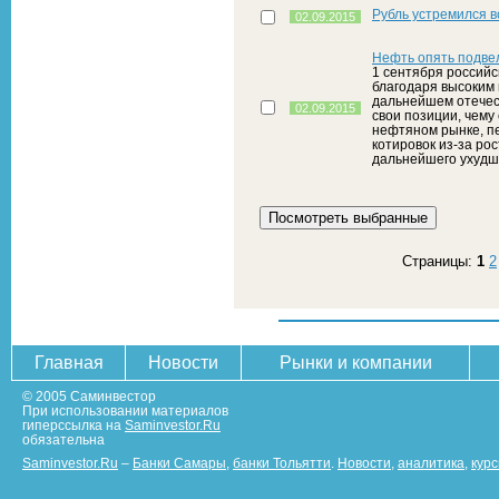
Рубль устремился 
02.09.2015
Нефть опять подве
1 сентября российс
благодаря высоким 
дальнейшем отечес
02.09.2015
свои позиции, чему
нефтяном рынке, пе
котировок из-за ро
дальнейшего ухудше
Страницы:
1
2
Главная
Новости
Рынки и компании
© 2005 Саминвестор
При использовании материалов
гиперссылка на
Saminvestor.Ru
обязательна
Saminvestor.Ru
–
Банки Самары
,
банки Тольятти
.
Новости
,
аналитика
,
кур