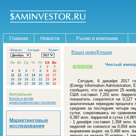
Главная
Новости
Рынки и компании
<Раньше
Сегодня
Позже>
Ваши инве$тиции
Пн
Вт
Ср
Чт
Пт
Сб
Вс
Чистый импор
1
2
3
06.12.2017
4
5
6
7
8
9
10
11
12
13
14
15
16
17
18
19
20
21
22
23
24
Сегодня, 6 декабря 2017 го
25
26
27
28
29
30
31
(Energy Information Administration
сообщило, что за неделю 25 ноябр
Актуально
США составил 7,202 млн. баррел
Корни и ветви
показатель сократился на 0,127 
демографических проблем
аналогичным периодом прошлого го
среднем за последние четыре не
сутки, сократившись по сравнен
0,387 млн. баррелей в сутки (-4,8
Маркетинговые
- 1 декабря составил 1,358 млн. 
исследования
неделей он снизился на 0,054 млн
выражении вырос на 0,499 млн. ба
импорт на неделе 25 ноября - 1 де