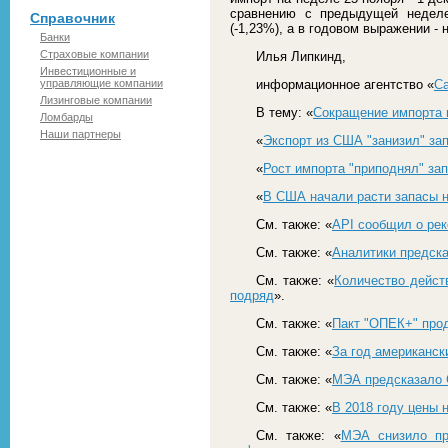
сравнению с предыдущей неделе
Справочник
(-1,23%), а в годовом выражении - н
Банки
Страховые компании
Илья Липкинд,
Инвестиционные и
управляющие компании
информационное агентство «
С
Лизинговые компании
В тему: «
Сокращение импорта 
Ломбарды
Наши партнеры
«
Экспорт из США "занизил" за
«
Рост импорта "приподнял" з
«
В США начали расти запасы 
См. также: «
API сообщил о рек
См. также: «
Аналитики предск
См. также: «
Количество дейс
подряд
».
См. также: «
Пакт "ОПЕК+" прод
См. также: «
За год американск
См. также: «
МЭА предсказало 
См. также: «
В 2018 году цены 
См. также: «
МЭА снизило пр