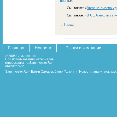
нефть
».
См. также: «
Brent не смогла у
См. также: «
В США нефть за н
←Назад
Главная
Новости
Рынки и компании
© 2005 Саминвестор
При использовании материалов
гиперссылка на
Saminvestor.Ru
обязательна
Saminvestor.Ru
–
Банки Самары
,
банки Тольятти
.
Новости
,
аналитика
,
кур