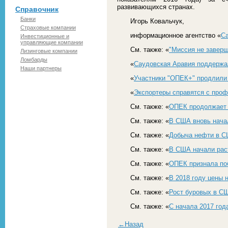
развивающихся странах.
Справочник
Банки
Игорь Ковальчук,
Страховые компании
информационное агентство «
С
Инвестиционные и
управляющие компании
См. также: «
"Миссия не завер
Лизинговые компании
Ломбарды
«
Саудовская Аравия поддержа
Наши партнеры
«
Участники "ОПЕК+" продлили
«
Экспортеры справятся с про
См. также: «
ОПЕК продолжает 
См. также: «
В США вновь нача
См. также: «
Добыча нефти в С
См. также: «
В США начали рас
См. также: «
ОПЕК признала п
См. также: «
В 2018 году цены 
См. также: «
Рост буровых в С
См. также: «
С начала 2017 год
←Назад