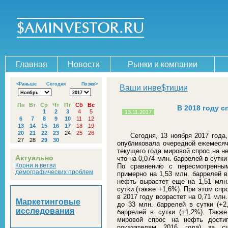
Главная
Новости
Рынки и компании
<Раньше
Сегодня
Позже>
Ваши инве$тиции
Пн
Вт
Ср
Чт
Пт
Сб
Вс
В 2018 году с
1
2
3
4
5
13.11.2017
6
7
8
9
10
11
12
13
14
15
16
17
18
19
20
21
22
23
24
25
26
Сегодня, 13 ноября 2017 года
27
28
29
30
опубликовала очередной ежемесячн
текущего года мировой спрос на не
Актуально
что на 0,074 млн. баррелей в сут
Корни и ветви
По сравнению с пересмотренным
демографических проблем
примерно на 1,53 млн. баррелей в
нефть вырастет еще на 1,51 млн.
сутки (также +1,6%). При этом сп
в 2017 году возрастет на 0,71 млн
Маркетинговые
до 33 млн. баррелей в сутки (+2
исследования
баррелей в сутки (+1,2%). Такж
мировой спрос на нефть достиг
показателям 2016 года) за сч