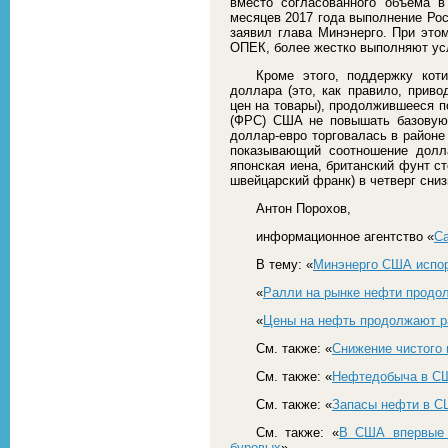
вместо согласованного объема в
месяцев 2017 года выполнение Ро
заявил глава Минэнерго. При этом
ОПЕК, более жестко выполняют ус
Кроме этого, поддержку кот
доллара (это, как правило, прив
цен на товары), продолжившееся 
(ФРС) США не повышать базовую 
доллар-евро торговалась в районе 
показывающий соотношение долл
японская иена, британский фунт с
швейцарский франк) в четверг сниз
Антон Порохов,
информационное агентство «
С
В тему: «
Минэнерго США испор
«
Ралли на рынке нефти продо
«
Цены на нефть продолжают р
См. также: «
Снижение чистого
См. также: «
Нефтедобыча в СШ
См. также: «
Запасы нефти в СШ
См. также: «
В США впервые 
буровых
».