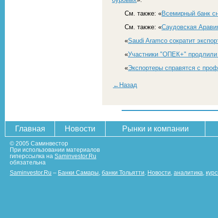
См. также: «
Всемирный банк сн
См. также: «
Саудовская Арави
«
Saudi Aramco сократит экспор
«
Участники "ОПЕК+" продлили
«
Экспортеры справятся с про
←Назад
Главная
Новости
Рынки и компании
© 2005 Саминвестор
При использовании материалов
гиперссылка на
Saminvestor.Ru
обязательна
Saminvestor.Ru
–
Банки Самары
,
банки Тольятти
.
Новости
,
аналитика
,
кур