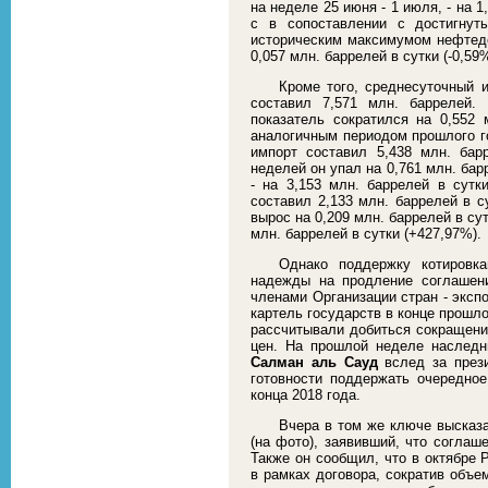
на неделе 25 июня - 1 июля, - на 1
с в сопоставлении с достигну
историческим максимумом нефтедо
0,057 млн. баррелей в сутки (-0,59%
Кроме того, среднесуточный 
составил 7,571 млн. баррелей.
показатель сократился на 0,552 
аналогичным периодом прошлого го
импорт составил 5,438 млн. ба
неделей он упал на 0,761 млн. бар
- на 3,153 млн. баррелей в сутк
составил 2,133 млн. баррелей в 
вырос на 0,209 млн. баррелей в сут
млн. баррелей в сутки (+427,97%).
Однако поддержку котировка
надежды на продление соглашен
членами Организации стран - эксп
картель государств в конце прошло
рассчитывали добиться сокращени
цен. На прошлой неделе наслед
Салман аль Сауд
вслед за пре
готовности поддержать очередно
конца 2018 года.
Вчера в том же ключе высказ
(на фото), заявивший, что соглаш
Также он сообщил, что в октябре 
в рамках договора, сократив объе