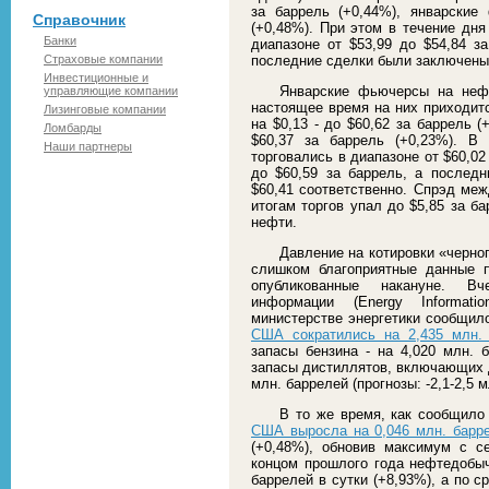
за баррель (+0,44%), январские
Справочник
(+0,48%). При этом в течение дн
Банки
диапазоне от $53,99 до $54,84 за
Страховые компании
последние сделки были заключены п
Инвестиционные и
Январские фьючерсы на нефт
управляющие компании
настоящее время на них приходит
Лизинговые компании
на $0,13 - до $60,62 за баррель 
Ломбарды
$60,37 за баррель (+0,23%). В
Наши партнеры
торговались в диапазоне от $60,02
до $60,59 за баррель, а послед
$60,41 соответственно. Спрэд ме
итогам торгов упал до $5,85 за б
нефти.
Давление на котировки «черно
слишком благоприятные данные 
опубликованные накануне. Вч
информации (Energy Informatio
министерстве энергетики сообщило
США сократились на 2,435 млн.
запасы бензина - на 4,020 млн. б
запасы дистиллятов, включающих д
млн. баррелей (прогнозы: -2,1-2,5 м
В то же время, как сообщило
США выросла на 0,046 млн. барре
(+0,48%), обновив максимум с с
концом прошлого года нефтедобыч
баррелей в сутки (+8,93%), а по 