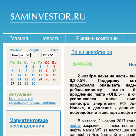
Главная
Новости
Рынки и компании
<Раньше
Сегодня
Позже>
Ваши инве$тиции
Пн
Вт
Ср
Чт
Пт
Сб
Вс
Но
03.11.2017
1
2
3
4
5
6
7
8
9
10
11
12
13
14
15
16
17
18
19
2 ноября цены на нефть вы
20
21
22
23
24
25
26
0,2-0,5%. Поддержку кот
27
28
29
30
продолжали оказывать над
ребалансировку рынка бл
Актуально
продлению пакта «ОПЕК+», в о
Корни и ветви
усилившиеся после выст
демографических проблем
министра энергетики РФ Але
Новака, а давление - данные
нефтедобычи и экспорта нефти 
Маркетинговые
В четверг, 2 ноября 2017 год
исследования
нефть
закрылись в плюсе после с
нефть марки WTI (в настоящее вр
сделок) на Нью-йоркской товарной