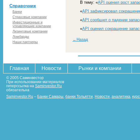
В тему: «
API оценил рост запа
Справочник
«
API зафиксировал сокращение
Банки
Страховые компании
«
API сообщил о падении запас
Инвестиционные и
управляющие компании
«
API оценил сокращение запас
Лизинговые компании
Ломбарды
←Назад
Наши партнеры
Главная
Новости
Рынки и компании
© 2005 Саминвестор
При использовании материалов
гиперссылка на
Saminvestor.Ru
обязательна
Saminvestor.Ru
–
Банки Самары
,
банки Тольятти
.
Новости
,
аналитика
,
кур