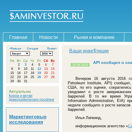
Главная
Новости
Рынки и компании
<Раньше
Сегодня
Позже>
Ваши инве$тиции
Пн
Вт
Ср
Чт
Пт
Сб
Вс
API сообщил о со
1
2
3
4
5
6
7
19.08.2016
8
9
10
11
12
13
14
15
16
17
18
19
20
21
22
23
24
25
26
27
28
Вечером 16 августа 2016 го
29
30
31
Petroleum Institute, API) сообщи
США, по его оценке, сократились
Актуально
уведомил о росте американских
Корни и ветви
баррелей. В то же время Управ
демографических проблем
Information Administration, EIA)
неделе сообщало о росте запасов 
баррелей.
Маркетинговые
Илья Липкинд,
исследования
информационное агентство «
С