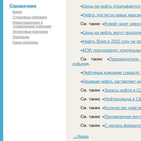
Справочник
«
Цены на нефть откатываются
Банки
«
Нефть достигла новых макси
Страховые компании
Инвестиционные и
См. также: «
Кувейт ждет новог
управляющие компании
Лизинговые компании
«
Цены на нефть могут продолж
Ломбарды
«
Нефть Brent в 2015 году не п
Наши партнеры
«
МЭА прогнозирует длительный
См. также: «
Производители
добычи
»,
«
Нефтяные компании сократят 
«
Дешевая нефть заставляет н
См. также: «
Запасы нефти в С
См. также: «
Нефтедобыча в СШ
См. также: «
Количество дейст
См. также: «
Противоречия внут
См. также: «
С начала февраля
←Назад