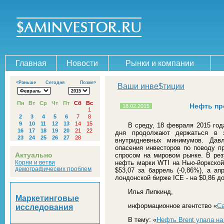
Главная
Новости
Рынки и компании
<Раньше
Сегодня
Позже>
Ваши инве$тиции
Пн
Вт
Ср
Чт
Пт
Сб
Вс
Нефть пр
18.02.2015
1
2
3
4
5
6
7
8
9
10
11
12
13
14
15
В среду, 18 февраля 2015 го
16
17
18
19
20
21
22
дня продолжают держаться в з
23
24
25
26
27
28
внутридневных минимумов. Давл
опасения инвесторов по поводу п
Актуально
спросом на мировом рынке. В рез
Корни и ветви
нефть марки WTI на Нью-йоркской
демографических проблем
$53,07 за баррель (-0,86%), а а
лондонской бирже ICE - на $0,86 до
Илья Липкинд,
Маркетинговые
информационное агентство «
С
исследования
В тему: «
Нефть Brent упала на