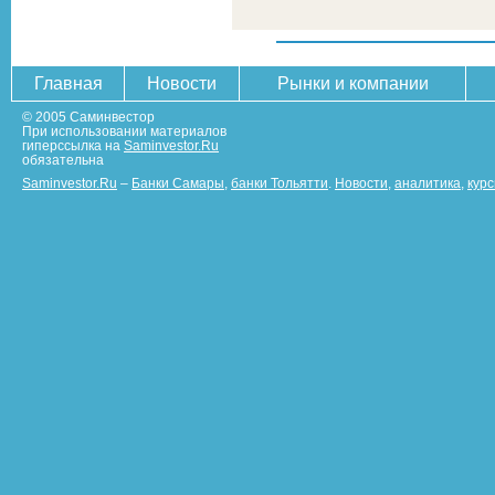
Главная
Новости
Рынки и компании
© 2005 Саминвестор
При использовании материалов
гиперссылка на
Saminvestor.Ru
обязательна
Saminvestor.Ru
–
Банки Самары
,
банки Тольятти
.
Новости
,
аналитика
,
кур