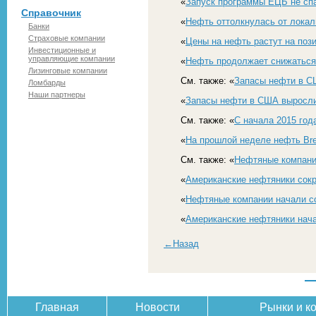
«
Запуск программы ЕЦБ не спа
Справочник
«
Нефть оттолкнулась от лока
Банки
Страховые компании
«
Цены на нефть растут на поз
Инвестиционные и
управляющие компании
«
Нефть продолжает снижаться
Лизинговые компании
См. также: «
Запасы нефти в С
Ломбарды
Наши партнеры
«
Запасы нефти в США выросли
См. также: «
С начала 2015 год
«
На прошлой неделе нефть Bre
См. также: «
Нефтяные компани
«
Американские нефтяники сокр
«
Нефтяные компании начали со
«
Американские нефтяники нача
←Назад
Главная
Новости
Рынки и к