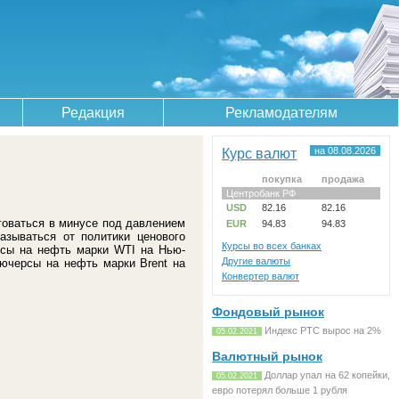
Редакция
Рекламодателям
Курс валют
на 08.08.2026
покупка
продажа
Центробанк РФ
USD
82.16
82.16
говаться в минусе под давлением
EUR
94.83
94.83
азываться от политики ценового
Курсы во всех банках
рсы на нефть марки WTI на Нью-
Другие валюты
ьючерсы на нефть марки Brent на
Конвертер валют
Фондовый рынок
Индекс РТС вырос на 2%
05.02.2021
Валютный рынок
Доллар упал на 62 копейки,
05.02.2021
евро потерял больше 1 рубля