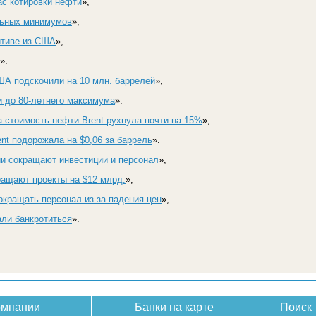
с котировки нефти
»,
льных минимумов
»,
итиве из США
»,
».
ША подскочили на 10 млн. баррелей
»,
 до 80-летнего максимума
».
а стоимость нефти Brent рухнула почти на 15%
»,
nt подорожала на $0,06 за баррель
».
и сокращают инвестиции и персонал
»,
ащают проекты на $12 млрд.
»,
кращать персонал из-за падения цен
»,
ли банкротиться
».
омпании
Банки на карте
Поиск