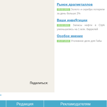
Рынок драгметаллов
Золото и серебро потеряли
05.02.2021
за день больше 2%
Ваши инве$тиции
Запасы нефти в США
03.02.2021
уменьшились на 1 млн. баррелей
Особое мнение
Уголовное дело для Габы
15.07.2018
Поделиться:
Редакция
Рекламодателям