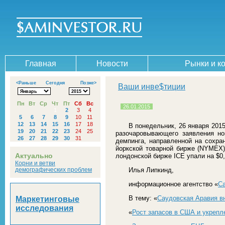
Главная
Новости
Рынки и к
<Раньше
Сегодня
Позже>
Ваши инве$тиции
Пн
Вт
Ср
Чт
Пт
Сб
Вс
26.01.2015
1
2
3
4
5
6
7
8
9
10
11
12
13
14
15
16
17
18
В понедельник, 26 января 201
19
20
21
22
23
24
25
разочаровывающего заявления но
26
27
28
29
30
31
демпинга, направленной на сохра
йоркской товарной бирже (NYMEX) 
Актуально
лондонской бирже ICE упали на $0,3
Корни и ветви
демографических проблем
Илья Липкинд,
информационное агентство «
С
В тему: «
Саудовская Аравия в
Маркетинговые
исследования
«
Рост запасов в США и укрепл