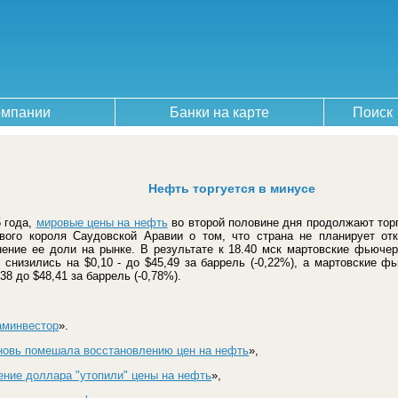
омпании
Банки на карте
Поиск
Нефть торгуется в минусе
5 года,
мировые цены на нефть
во второй половине дня продолжают тор
вого короля Саудовской Аравии о том, что страна не планирует отк
нение ее доли на рынке. В результате к 18.40 мск мартовские фьюче
снизились на $0,10 - до $45,49
за баррель (-0,22%), а мартовские ф
8 до $48,41 за баррель (-0,78%).
аминвестор
».
новь помешала восстановлению цен на нефть
»,
ение доллара "утопили" цены на нефть
»,