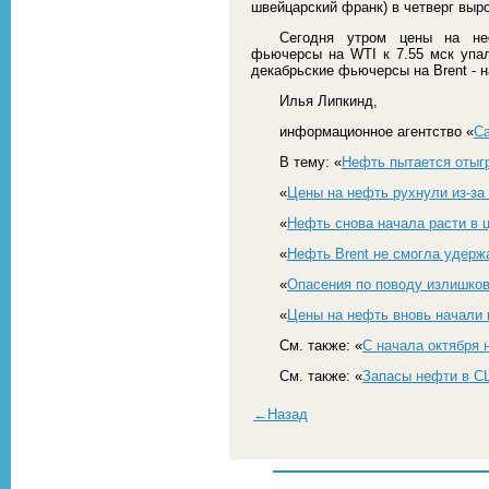
швейцарский франк) в четверг выро
Сегодня утром цены на не
фьючерсы на WTI к 7.55 мск упали
декабрьские фьючерсы на Brent - на
Илья Липкинд,
информационное агентство «
С
В тему: «
Нефть пытается отыгр
«
Цены на нефть рухнули из-за
«
Нефть снова начала расти в 
«
Нефть Brent не смогла удерж
«
Опасения по поводу излишков
«
Цены на нефть вновь начали 
См. также: «
С начала октября 
См. также: «
Запасы нефти в С
←Назад