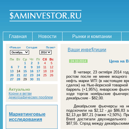
Главная
Новости
Рынки и компании
<Раньше
Сегодня
Позже>
Ваши инве$тиции
Пн
Вт
Ср
Чт
Пт
Сб
Вс
Цена на B
24.10.2014
1
2
3
4
5
6
7
8
9
10
11
12
13
14
15
16
17
18
19
В четверг, 23 октября 2014 го
20
21
22
23
24
25
26
ростом после не менее мощного 
27
28
29
30
31
нефть марки WTI (в настоящее вр
сделок) на Нью-йоркской товарной
Актуально
баррель (+1,95%), январские фьюче
Корни и ветви
ходе торгов ноябрьские фьючер
демографических проблем
декабрьские - $82,00.
Декабрьские фьючерсы на н
подскочили на $2,12 - до $86,83 
Маркетинговые
$2,13 до $87,21 (также +2,50%). П
исследования
Brent достигали двухнедельного 
$87,55. Спрэд между декабрьскими