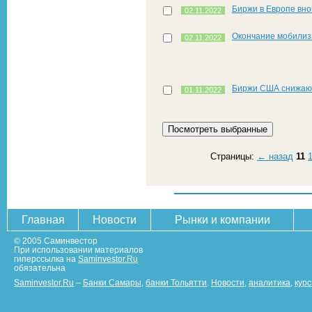
Биржи в Европе вно
02.11.2022
Окончание мобилиз
02.11.2022
Биржи США снижаю
01.11.2022
Страницы:
← назад
11
Главная
Новости
Рынки и компании
© 2005 Саминвестор
При использовании материалов
гиперссылка на
Saminvestor.Ru
обязательна
Saminvestor.Ru
–
Банки Самары
,
банки Тольятти
.
Новости
,
аналитика
,
кур