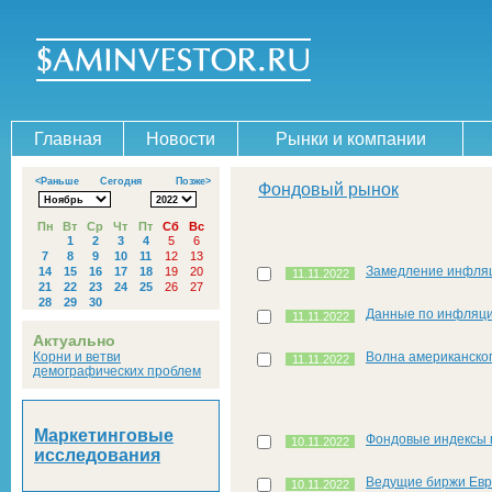
Главная
Новости
Рынки и компании
<Раньше
Сегодня
Позже>
Фондовый рынок
Пн
Вт
Ср
Чт
Пт
Сб
Вс
1
2
3
4
5
6
7
8
9
10
11
12
13
Замедление инфля
14
15
16
17
18
19
20
11.11.2022
21
22
23
24
25
26
27
28
29
30
Данные по инфляци
11.11.2022
Актуально
Корни и ветви
Волна американског
11.11.2022
демографических проблем
Маркетинговые
Фондовые индексы 
10.11.2022
исследования
Ведущие биржи Евр
10.11.2022