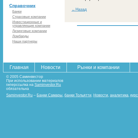
Справочник
←Назад
Банки
Страховые компании
Инвестиционные и
управляющие компании
Лизинговые компании
Ломбарды
Наши партнеры
Главная
Новости
Рынки и компании
© 2005 Саминвестор
При использовании материалов
гиперссылка на
Saminvestor.Ru
обязательна
Saminvestor.Ru
–
Банки Самары
,
банки Тольятти
.
Новости
,
аналитика
,
кур