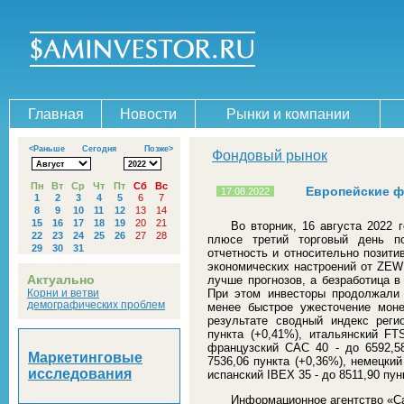
Главная
Новости
Рынки и компании
<Раньше
Сегодня
Позже>
Фондовый рынок
Пн
Вт
Ср
Чт
Пт
Сб
Вс
Европейские ф
17.08.2022
1
2
3
4
5
6
7
8
9
10
11
12
13
14
15
16
17
18
19
20
21
Во вторник, 16 августа 2022
22
23
24
25
26
27
28
плюсе третий торговый день по
29
30
31
отчетность и относительно позити
экономических настроений от ZEW 
Актуально
лучше прогнозов, а безработица в
Корни и ветви
При этом инвесторы продолжали
демографических проблем
менее быстрое ужесточение моне
результате сводный индекс рег
пункта (+0,41%), итальянский FT
французский CAC 40 - до 6592,58
Маркетинговые
7536,06 пункта (+0,36%), немецки
исследования
испанский IBEX 35 - до 8511,90 пун
Информационное агентство «С