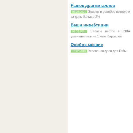
Рынок драгметаллов
Золото и серебро потеряли
05.02.2021
за день больше 2%
Ваши инве$тиции
Запасы нефти в США
03.02.2021
уменьшились на 1 млн. баррелей
Особое мнение
Уголовное дело для Габы
15.07.2018