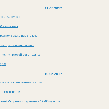
11.05.2017
до 2002 пунктов
РФ снижаются
дружно» закрылись в плюсе
ались разнонаправленно
снизился второй день подряд
 0,6%
10.05.2017
 закрылся уверенным ростом
одолжают расти
kkei-225 превысил уровень в 19900 пунктов