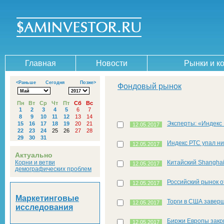
Главная
Новости
Рынки и к
<Раньше
Сегодня
Позже>
Фондовый рынок
Пн
Вт
Ср
Чт
Пт
Сб
Вс
1
2
3
4
5
6
7
8
9
10
11
12
13
14
Эксперты: «Индекс
15
16
17
18
19
20
21
12.05.2017
22
23
24
25
26
27
28
29
30
31
Индекс РТС упал ни
12.05.2017
Актуально
Корни и ветви
Китайский Shanghai
12.05.2017
демографических проблем
Российский рынок 
12.05.2017
Маркетинговые
Торги в США завер
12.05.2017
исследования
Биржи Европы закр
12.05.2017