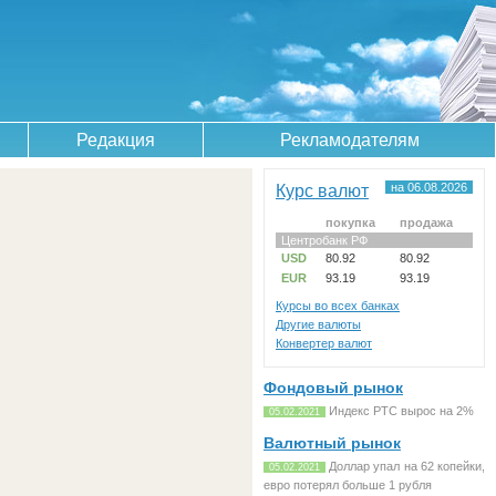
Редакция
Рекламодателям
Курс валют
на 06.08.2026
покупка
продажа
Центробанк РФ
USD
80.92
80.92
EUR
93.19
93.19
Курсы во всех банках
Другие валюты
Конвертер валют
Фондовый рынок
Индекс РТС вырос на 2%
05.02.2021
Валютный рынок
Доллар упал на 62 копейки,
05.02.2021
евро потерял больше 1 рубля