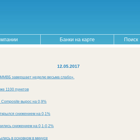
омпании
Банки на карте
Поиск
12.05.2017
 ММВБ завершает неделю весьма слабо».
же 1100 пунктов
 Composite вырос на 0,9%
открылся снижением на 0,1%
шились снижением на 0,1-0,2%
ылись в основном в минусе