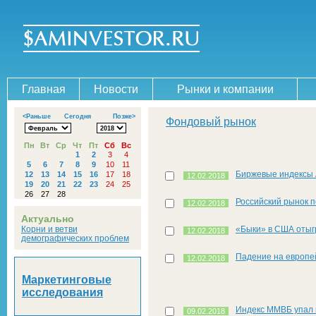
Главная
Новости
Рынки и компании
<Раньше
Сегодня
Позже>
Фондовый рынок
Пн
Вт
Ср
Чт
Пт
Сб
Вс
1
2
3
4
5
6
7
8
9
10
11
Биржевые индексы 
12
13
14
15
16
17
18
12.02.2018
19
20
21
22
23
24
25
26
27
28
Российский рынок п
12.02.2018
Актуально
Корни и ветви
«Быки» в США отыг
12.02.2018
демографических проблем
Падение на европе
12.02.2018
Маркетинговые
исследования
Индекс ММВБ упал 
09.02.2018