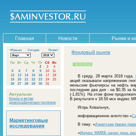
Главная
Новости
Рынки и к
<Раньше
Сегодня
Позже>
Фондовый рынок
Пн
Вт
Ср
Чт
Пт
Сб
Вс
28.03.2018
1
2
3
4
5
6
7
8
9
10
11
12
13
14
15
16
17
18
В среду, 28 марта 2018 года,
19
20
21
22
23
24
25
акций оказывали напряженная гео
26
27
28
29
30
31
июньские фьючерсы на нефть марк
последние два дня - на $0,35 за б
Актуально
(-1,81%). На этом фоне продолжил
Корни и ветви
В результате к 18.50 мск индекс ММ
демографических проблем
Игорь Ковальчук,
информационное агентство «
С
Маркетинговые
В тему: «
Азиатские биржи пер
исследования
«
Индекс ММВБ начал день рос