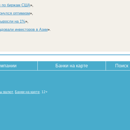
л по биржам США
»,
ернулся оптимизм
»,
выросли на 1%
»,
довали инвесторов в Азии
».
омпании
Банки на карте
Поиск
сы валют
,
Банки на карте
. 12+