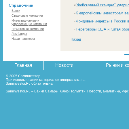
Справочник
«
"Фейсбучный скандал" удари
Банки
«
К европейским инвесторам в
Страховые компании
Инвестиционные и
«
Фондовые индексы в России 
управляющие компании
Лизинговые компании
«
Переговоры США и Китая обра
Ломбарды
Наши партнеры
←Назад
Главная
Новости
Рынки и к
© 2005 Саминвестор
При использовании материалов гиперссылка на
Saminvestor.Ru
обязательна
Saminvestor.Ru
–
Банки Самары
,
банки Тольятти
.
Новости
,
аналитика
,
кур