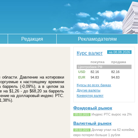
Редакция
Рекламодателям
Курс валют
на 08.08.2026
покупка
продажа
Центробанк РФ
USD
82.16
82.16
 области. Давление на котировки
EUR
94.83
94.83
 торгуемые к настоящему времени
Курсы во всех банках
 баррель (-0,09%), а в целом за
Другие валюты
 на $1,26 - до $68,20 за баррель
ление на долларовый индекс РТС.
Конвертер валют
1,38%).
Фондовый рынок
Индекс РТС вырос на 2%
05.02.2021
Валютный рынок
Доллар упал на 62 копейки,
05.02.2021
евро потерял больше 1 рубля