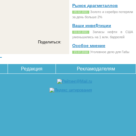
Рынок драгметаллов
Золото и серебро потеряли
05.02.2021
за день больше 2%
Ваши инве$тиции
Запасы нефти в США
03.02.2021
уменьшились на 1 млн. баррелей
Поделиться:
Особое мнение
Уголовное дело для Габы
15.07.2018
Редакция
Рекламодателям