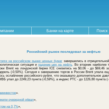
омпании
Банки на карте
Поиск
Российский рынок последовал за нефтью
торги на российском рынке ценных бумаг
завершились в отрицательной
политическая ситуация и
падение цен на нефть
. Во вторник наиболее
и Brent на лондонской бирже ICE снизились на $0,06 - до $69,46 за
аррель (-0,50%). Сегодня к завершению торгов в России Brent упала еще
ось ослабление российского рубля, что оказывало дополнительное дав
ВБ упал до 2249,23 пункта (-0,59%), а индекс РТС - до 1226,80 пункта (-
аминвестор
».
ежили очередной обвал
»,
том на 0,7%
»,